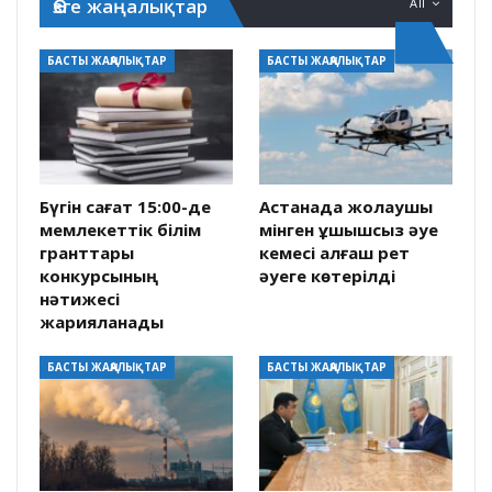
Өзге жаңалықтар
All
БАСТЫ ЖАҢАЛЫҚТАР
БАСТЫ ЖАҢАЛЫҚТАР
Бүгін сағат 15:00-де
Астанада жолаушы
мемлекеттік білім
мінген ұшқышсыз әуе
гранттары
кемесі алғаш рет
конкурсының
әуеге көтерілді
нәтижесі
жарияланады
БАСТЫ ЖАҢАЛЫҚТАР
БАСТЫ ЖАҢАЛЫҚТАР