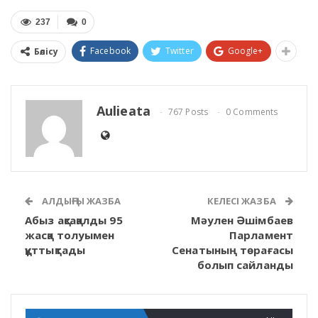
237
0
Facebook
Twitter
Google+
Бөлісу
Aulieata
767 Posts
0 Comments
АЛДЫҢҒЫ ЖАЗБА
КЕЛЕСІ ЖАЗБА
Абыз ақсақалды 95
Мәулен Әшімбаев
жасқа толуымен
Парламент
құттықтады
Сенатының төрағасы
болып сайланды