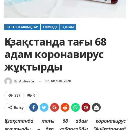
БАСТЫ ЖАҢАЛЫҚТАР
ЕЛІМІЗДЕ
ҚОҒАМ
Қазақстанда тағы 68
адам коронавирус
жұқтырды
On
Апр 30, 2020
By
Aulieata
237
0
Бөлісу
Қазақстанда тағы 68 адам коронавирус
жұқтырды, – деп хабарлайды “Aulieatanews”