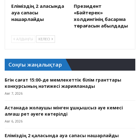
Еліміздің 2 қаласында
Президент
ауа сапасы
«Бәйтерек»
нашарлайды
холдингінің басқарма
төрағасын қабылдады
АЛДЫҢҒЫ
КЕЛЕСІ
Соңғы жаңалықтар
Бүгін сағат 15:00-де мемлекеттік білім гранттары
конкурсының нәтижесі жарияланады
Авг 7, 2026
Астанада жолаушы мінген ұшқышсыз әуе кемесі
алғаш рет әуеге көтерілді
Авг 6, 2026
Еліміздің 2 қаласында ауа сапасы нашарлайды