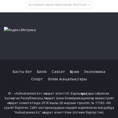
ҚОСЫМША ХАБАРЛАМАЛАРДЫ ЖҮКТЕҢІЗ
Басты бет
Билік
Саясат
Қоғам
Экономика
Спорт
Әлем жаңалықтары
© - «Aulieatanews.kz» ақпарат агенттігі. Барлық құқықтары сақталған.
Қазақстан Республикасы Ақпарат және Коммуникациялар министрлігі
ақпарат комитетінде 2018 жылы 26 маусым тіркеліп, № 17182- ИА
куәлігі берілген. Сайт материалдарын көшіріп жариялаған жағдайда
"Aulieatanews.kz" ақпарат агенттігіне сілтеме берілуі тиіс.