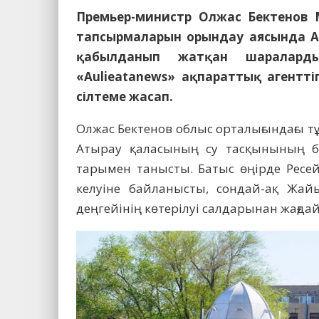
Премьер-министр Олжас Бектенов
тапсырмаларын орындау аясында Ат
қабылданып жатқан шараларды
«Aulieatanews» ақпараттық агенттіг
сілтеме жасап.
Олжас Бектенов облыс орталығын­дағы т
Атырау қаласы­ның су тасқынының б
тарымен та­нысты. Батыс өңірде Ресе
келуіне байланыс­ты, сондай-ақ Жай
деңгейінің көтерілуі салдарынан жағдай