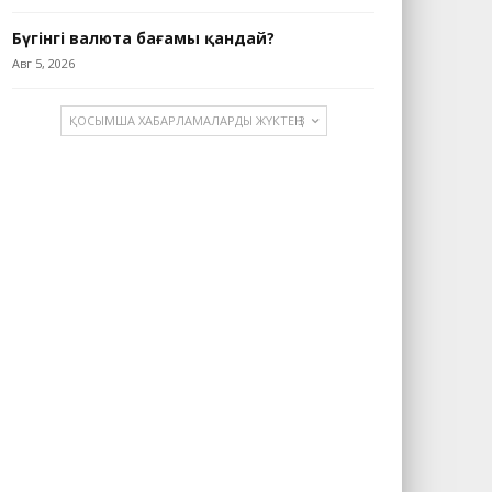
Бүгінгі валюта бағамы қандай?
Авг 5, 2026
ҚОСЫМША ХАБАРЛАМАЛАРДЫ ЖҮКТЕҢІЗ