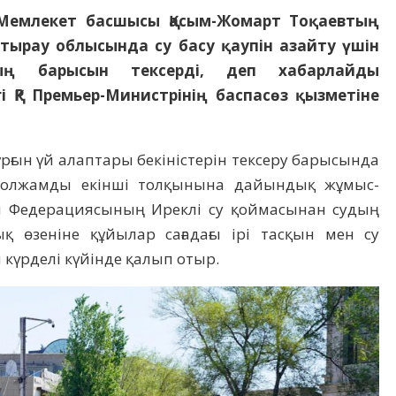
 Мемлекет басшысы Қасым-Жомарт Тоқаевтың
ырау облысында су басу қаупін азайту үшін
ң барысын тексерді, деп хабарлайды
і ҚР Премьер-Министрінің баспасөз қызметіне
ұрғын үй алаптары бекіністерін тексеру барысында
олжамды екін­ші тол­қ­ынына дайындық жұмыс­
й Феде­рация­сының Иреклі су қоймасынан судың
ық өзеніне құйылар сағадағы ірі тасқын мен су
 күрделі күйінде қалып отыр.