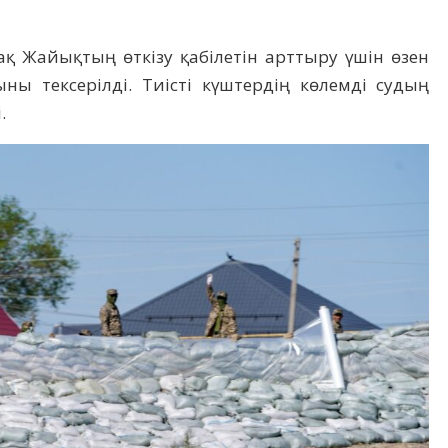
ақ Жайықтың өткізу қабілетін арттыру үшін өзен
ны тексерілді. Тиісті күштердің көлемді судың
.