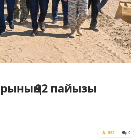
рының 92 пайызы
552
0