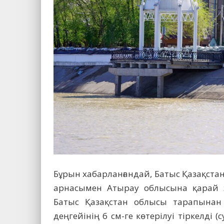
Бұрын хабарланғандай, Батыс Қазақстан 
арнасымен Атырау облысына қарай жы
Батыс Қазақстан облысы тарапынан 
деңгейінің 6 см-ге көтерілуі тіркелді 