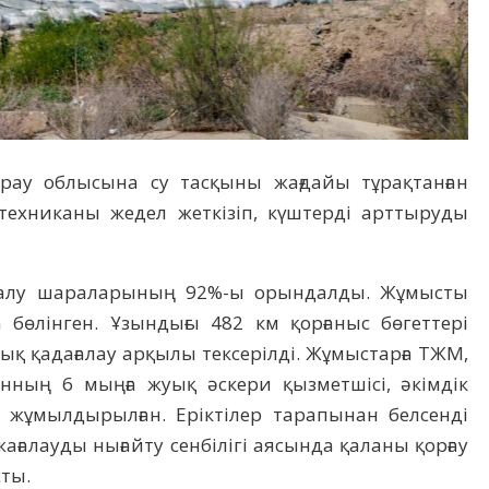
рау облысына су тасқыны жағ­дайы тұрақтанған
техниканы жедел жеткізіп, күштерді арттыруды
н алу шараларының 92%-ы орындалды. Жұмысты
а бөлінген. Ұзындығы 482 км қорғаныс бөгеттері
ық қадағалау арқы­лы тексерілді. Жұмыстарға ТЖМ,
анның 6 мыңға жуық әскери қызметшісі, әкім­дік
а жұмылдырылған. Еріктілер тарапынан белсенді
жағалауды нығай­ту сен­білігі аясында қаланы қорғау
сты.