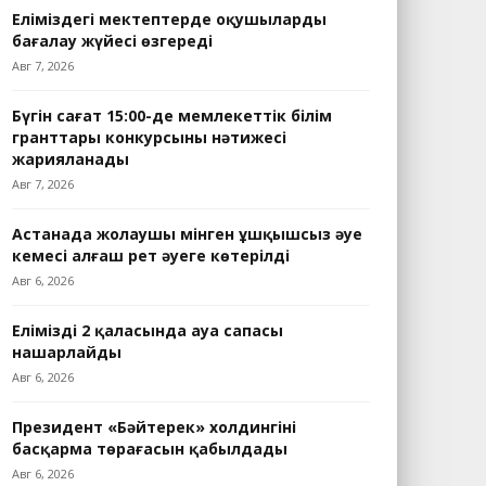
Еліміздегі мектептерде оқушыларды
бағалау жүйесі өзгереді
Авг 7, 2026
Бүгін сағат 15:00-де мемлекеттік білім
гранттары конкурсының нәтижесі
жарияланады
Авг 7, 2026
Астанада жолаушы мінген ұшқышсыз әуе
кемесі алғаш рет әуеге көтерілді
Авг 6, 2026
Еліміздің 2 қаласында ауа сапасы
нашарлайды
Авг 6, 2026
Президент «Бәйтерек» холдингінің
басқарма төрағасын қабылдады
Авг 6, 2026