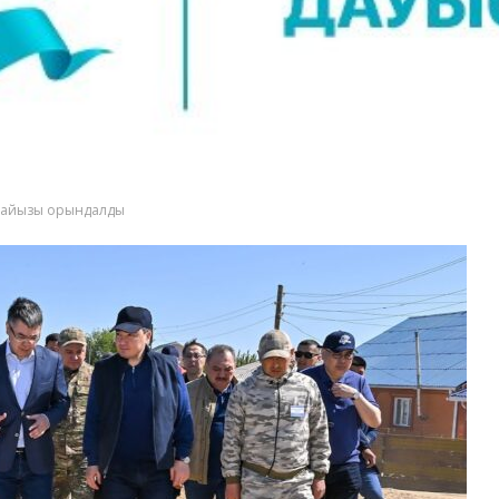
 пайызы орындалды