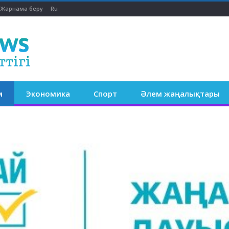
Жарнама беру
Ru
м
Экономика
Спорт
Әлем жаңалықтары