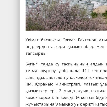
Үкімет басшысы Олжас Бек­тенов Аты
өңірлерден әскери қызметшілер мен 
тапсырды.
Бүгінгі таңда су тасқынының алды
тиімді жүргізу үшін қала 111 секторғ
салынды, аяқталған учаскелер техникал
ІІМ, Қорғаныс министрлігі, Ұлттық ұл
қызметкерлері, 2 мыңға жуық техник
көмек көрсетіліп келеді. Өткен сенбіде 
жұмыс­тарына 9 мыңға жуық ерікті қаты