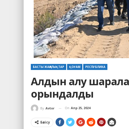
БАСТЫ ЖАҢАЛЫҚТАР
ҚОҒАМ
РЕСПУБЛИКА
Алдын алу шарала
орындалды
On
Апр 25, 2024
By
Avtor
Бөлісу