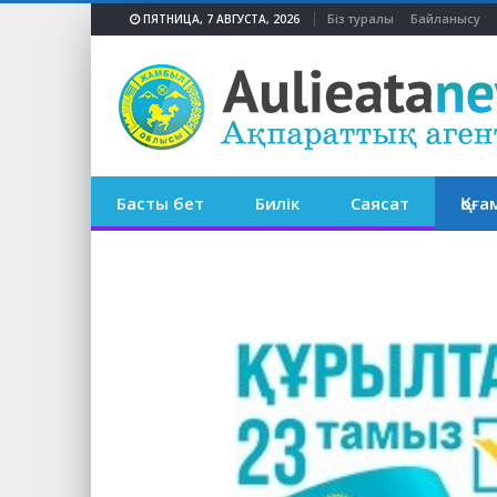
Біз туралы
Байланысу
ПЯТНИЦА, 7 АВГУСТА, 2026
Басты бет
Билік
Саясат
Қоға