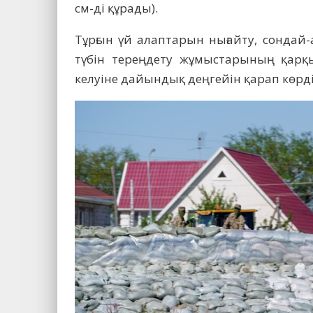
см-ді құрады).
Тұрғын үй алаптарын нығайту, сондай-
түбін тереңдету жұмыстарының қарқы
келуіне дайындық деңгейін қарап көрді