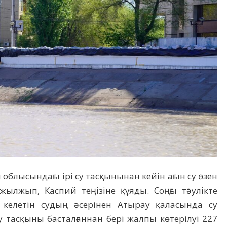
облысындағы ірі су тасқы­нынан кейін ағын су өзен
лжып, Каспий теңізіне құяды. Соңғы тәулікте
келетін судың әсерінен Атырау қаласында су
(су тасқыны басталғаннан бері жалпы көтерілуі 227