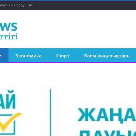
Жарнама беру
Ru
м
Экономика
Спорт
Әлем жаңалықтары