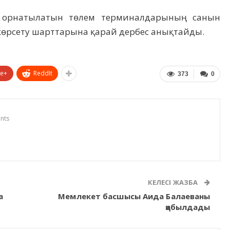
 орнатылатын төлем терминалдарының санын
т көрсету шарттарына қарай дербес анықтайды.
le+
ReddIt
373
0
nts
КЕЛЕСІ ЖАЗБА
а
Мемлекет басшысы Аида Балаеваны
қабылдады