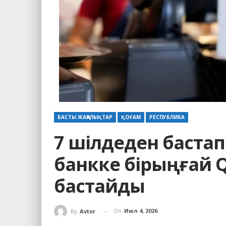
БАСТЫ ЖАҢАЛЫҚТАР
ҚОҒАМ
РЕСПУБЛИКА
7 шілдеден бастап
банкке бірыңғай Q
бастайды
On
Июл 4, 2026
By
Avtor