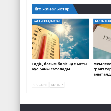
Өзге жаңалықтар
БАСТЫ ЖАҢАЛЫҚТАР
БАСТЫ ЖАҢ
Елдің басым бөлігінде ыстық
Мемлекет
ауа райы сақталады
грантта
анықтал
АЛДЫҢҒЫ
КЕЛЕСІ