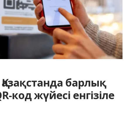
 Қазақстанда барлық
R-код жүйесі енгізіле