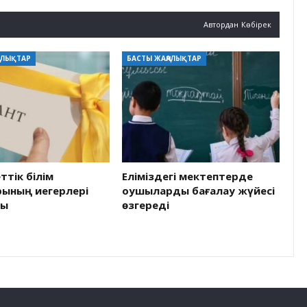
Автордан Көбірек
АЛЫҚТАР
БАСТЫ ЖАҢАЛЫҚТАР
тік білім
Еліміздегі мектептерде
рының иегерлері
оқушыларды бағалау жүйесі
ды
өзгереді