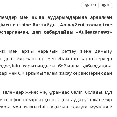
373
0
төлемдер мен ақша аударымдарына арналған
імен енгізіле бастайды. Ал жүйені толық іске
спарланған, деп хабарлайды «Aulieatanews»
анкі мен Қаржы нарығын реттеу және дамыту
і деңгейлі банктер мен Қазақстан қаржыгерлері
кездесуінің қорытындысы бойынша қабылданды.
ар мен QR арқылы төлем жасау сервистерін одан
төлемдер жүйесінің құрамдас бөлігі болады. Бұл
не телефон нөмірі арқылы ақша аударуға және бір
ары мен қызметінің ақысын төлеуге мүмкіндік