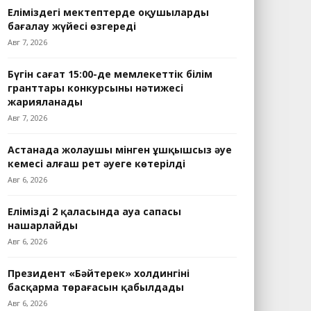
Еліміздегі мектептерде оқушыларды
бағалау жүйесі өзгереді
Авг 7, 2026
Бүгін сағат 15:00-де мемлекеттік білім
гранттары конкурсының нәтижесі
жарияланады
Авг 7, 2026
Астанада жолаушы мінген ұшқышсыз әуе
кемесі алғаш рет әуеге көтерілді
Авг 6, 2026
Еліміздің 2 қаласында ауа сапасы
нашарлайды
Авг 6, 2026
Президент «Бәйтерек» холдингінің
басқарма төрағасын қабылдады
Авг 6, 2026