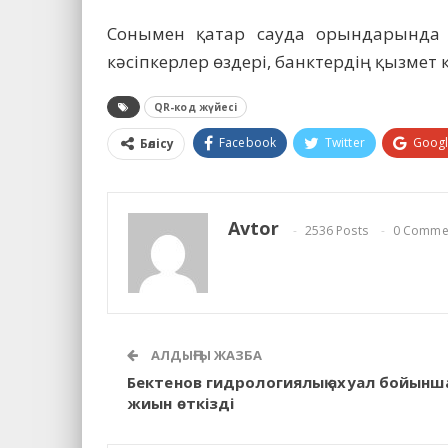
Сонымен қатар сауда орындарында
кәсіпкерлер өздері, банктердің қызме
QR-код жүйесі
Facebook
Twitter
Goog
Бөлісу
Avtor
2536 Posts
0 Comme
АЛДЫҢҒЫ ЖАЗБА
Бектенов гидрологиялық ахуал бойынш
жиын өткізді