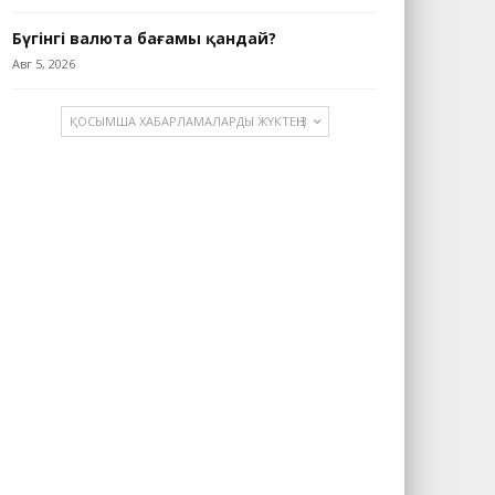
Бүгінгі валюта бағамы қандай?
Авг 5, 2026
ҚОСЫМША ХАБАРЛАМАЛАРДЫ ЖҮКТЕҢІЗ