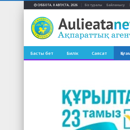
Біз туралы
Байланысу
СУББОТА, 8 АВГУСТА, 2026
Басты бет
Билік
Саясат
Қоға