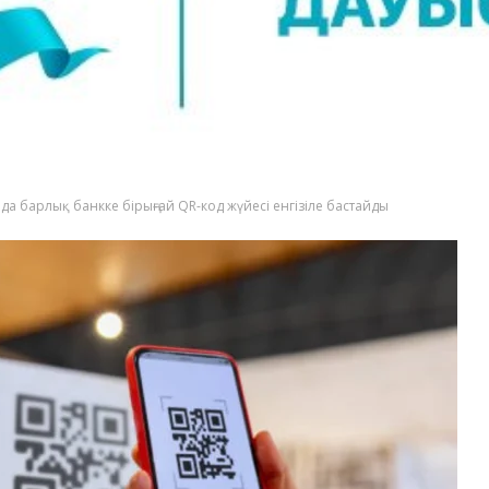
да барлық банкке бірыңғай QR-код жүйесі енгізіле бастайды