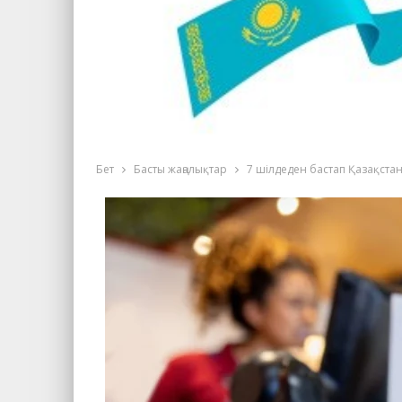
Бет
Басты жаңалықтар
7 шілдеден бастап Қазақстан