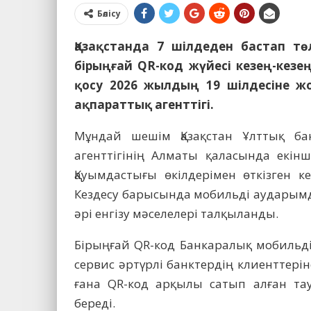
Бөлісу
Қазақстанда 7 шілдеден бастап 
бірыңғай QR-код жүйесі кезең-кезең
қосу 2026 жылдың 19 шілдесіне жо
ақпараттық агенттігі.
Мұндай шешім Қазақстан Ұлттық б
агенттігінің Алматы қаласында екінш
Қауымдастығы өкілдерімен өткізген 
Кездесу барысында мобильді аударымд
әрі енгізу мәселелері талқыланды.
Бірыңғай QR-код Банкаралық мобильді 
сервис әртүрлі банктердің клиенттері
ғана QR-код арқылы сатып алған тау
береді.