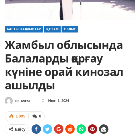
БАСТЫ ЖАҢАЛЫҚТАР
ҚОҒАМ
ОБЛЫС
Жамбыл облысында
Балаларды қорғау
күніне орай кинозал
ашылды
On
Июн 1, 2024
By
Avtor
1 095
0
Бөлісу