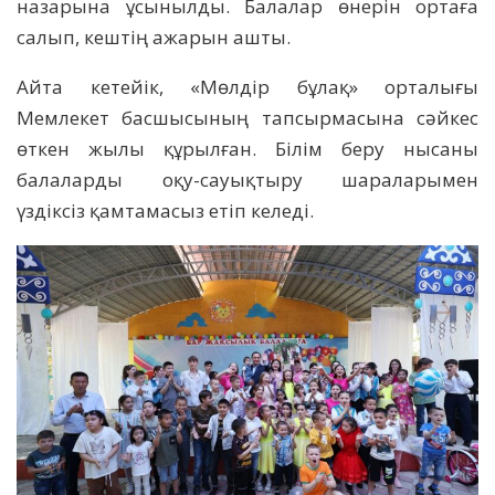
назарына ұсынылды. Балалар өнерін ортаға
салып, кештің ажарын ашты.
Айта кетейік, «Мөлдір бұлақ» орталығы
Мемлекет басшысының тапсырмасына сәйкес
өткен жылы құрылған. Білім беру нысаны
балаларды оқу-сауықтыру шараларымен
үздіксіз қамтамасыз етіп келеді.