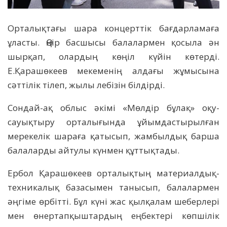
Орталықтағы шара концерттік бағдарламаға
ұласты. Өңір басшысы балалармен қосыла ән
шырқап, олардың көңіл күйін көтерді.
Е.Қарашөкеев мекеменің алдағы жұмысына
сәттілік тілеп, жылы лебізін білдірді.
Сондай-ақ облыс әкімі «Мөлдір бұлақ» оқу-
сауықтыру орталығында ұйымдастырылған
мерекелік шараға қатысып, жамбылдық барша
балаларды айтулы күнмен құттықтады.
Ербол Қарашөкеев орталықтың материалдық-
техникалық базасымен танысып, балалармен
әңгіме өрбітті. Бұл күні жас қылқалам шеберлері
мен өнертапқыштардың еңбектері көпшілік