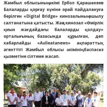
Жамбыл облысының әкімі Ербол Қарашөкеев
Балаларды қорғау күніне орай пайдалануға
берілген «Digital Bridge» кинозалының ашылу
салтанатына қатысты. Жаңа кинозал «Өмірлік
қиын жағдайдағы балаларды қолдау»
орталығының базасында құрылған, деп
хабарлайды «Aulieatanews» ақпараттық
агенттігі Жамбыл облысы әкімінің баспасөз
қызметіне сілтеме жасап.