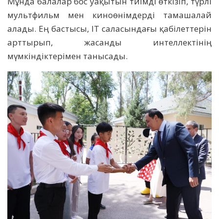
Мұнда балалар бос уақытын тиімді өткізіп, түрлі
мультфильм мен киноөнімдерді тамашалай
алады. Ең бастысы, IT саласындағы қабілеттерін
арттырып, жасанды интеллектінің
мүмкіндіктерімен танысады.