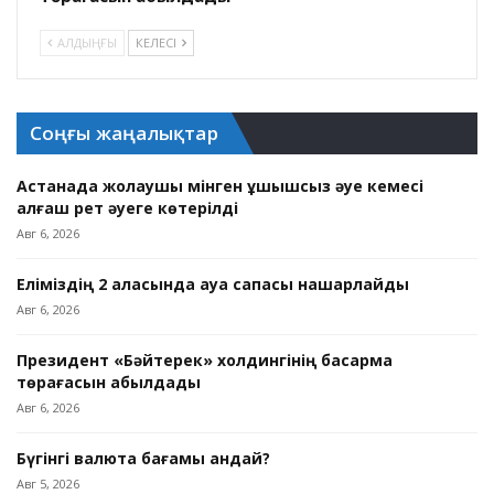
АЛДЫҢҒЫ
КЕЛЕСІ
Соңғы жаңалықтар
Астанада жолаушы мінген ұшқышсыз әуе кемесі
алғаш рет әуеге көтерілді
Авг 6, 2026
Еліміздің 2 қаласында ауа сапасы нашарлайды
Авг 6, 2026
Президент «Бәйтерек» холдингінің басқарма
төрағасын қабылдады
Авг 6, 2026
Бүгінгі валюта бағамы қандай?
Авг 5, 2026