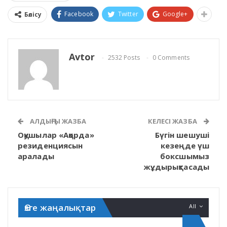
Facebook
Twitter
Google+
Бөлісу
Avtor
2532 Posts
0 Comments
АЛДЫҢҒЫ ЖАЗБА
КЕЛЕСІ ЖАЗБА
Оқушылар «Ақорда»
Бүгін шешуші
резиденциясын
кезеңде үш
аралады
боксшымыз
жұдырықтасады
Өзге жаңалықтар
All