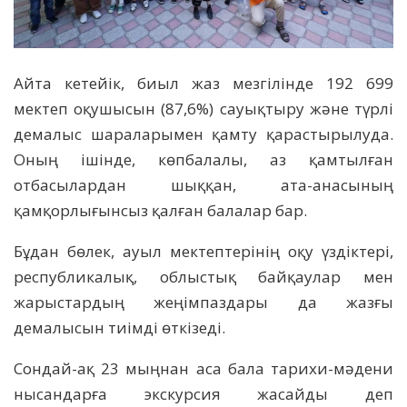
Айта кетейік, биыл жаз мезгілінде 192 699
мектеп оқушысын (87,6%) сауықтыру және түрлі
демалыс шараларымен қамту қарастырылуда.
Оның ішінде, көпбалалы, аз қамтылған
отбасылардан шыққан, ата-анасының
қамқорлығынсыз қалған балалар бар.
Бұдан бөлек, ауыл мектептерінің оқу үздіктері,
республикалық, облыстық байқаулар мен
жарыстардың жеңімпаздары да жазғы
демалысын тиімді өткізеді.
Сондай-ақ 23 мыңнан аса бала тарихи-мәдени
нысандарға экскурсия жасайды деп