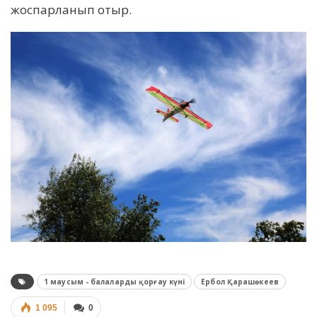
жоспарланып отыр.
1 маусым - балаларды қорғау күні
Ербол Қарашөкеев
1 095
0