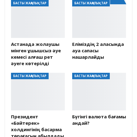
БАСТЫ ЖАҢАЛЫҚТАР
БАСТЫ ЖАҢАЛЫҚТАР
Астанада жолаушы
Еліміздің 2 қаласында
мінген ұшқышсыз әуе
ауа сапасы
кемесі алғаш рет
нашарлайды
әуеге көтерілді
БАСТЫ ЖАҢАЛЫҚТАР
БАСТЫ ЖАҢАЛЫҚТАР
Президент
Бүгінгі валюта бағамы
«Бәйтерек»
қандай?
холдингінің басқарма
төрағасын қабылдады