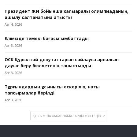
Президент ЖИ бойынша халықаралық олимпиаданың
ашылу салтанатына қатысты
Авг 4, 2026
Елімізде темекі бағасы қымбаттады
Авг 3, 2026
ОСК Құрылтай депутаттарын сайлауға арналған
дауыс беру бюллетенін таныстырды
Авг 3, 2026
Тұрғындардың ұсынысы ескеріліп, нақты
тапсырмалар берілді
Авг 3, 2026
ҚОСЫМША ХАБАРЛАМАЛАРДЫ ЖҮКТЕҢІЗ