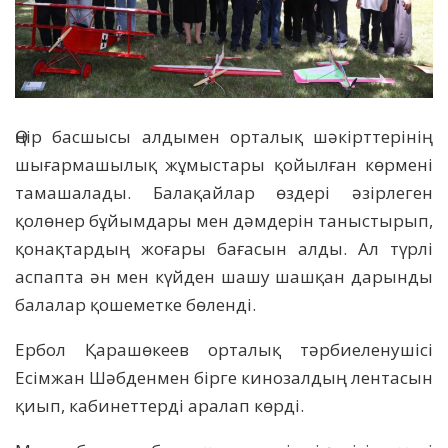
Өңір басшысы алдымен орталық шәкірттерінің
шығармашылық жұмыстары қойылған көрмені
тамашалады. Балақайлар өздері әзірлеген
қолөнер бұйымдары мен дәмдерін таныстырып,
қонақтардың жоғары бағасын алды. Ал түрлі
аспапта ән мен күйден шашу шашқан дарынды
балалар қошеметке бөленді.
Ербол Қарашөкеев орталық тәрбиеленушісі
Есімжан Шәбденмен бірге кинозалдың лентасын
қиып, кабинеттерді аралап көрді.