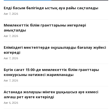
Елдің басым бөлігінде ыстық ауа райы сақталады
Авг 7, 2026
Мемлекеттік білім гранттарының иегерлері
анықталды
Авг 7, 2026
Еліміздегі мектептерде оқушыларды бағалау жүйесі
өзгереді
Авг 7, 2026
Бүгін сағат 15:00-де мемлекеттік білім гранттары
конкурсының нәтижесі жарияланады
Авг 7, 2026
Астанада жолаушы мінген ұшқышсыз әуе кемесі
алғаш рет әуеге көтерілді
Авг 6, 2026