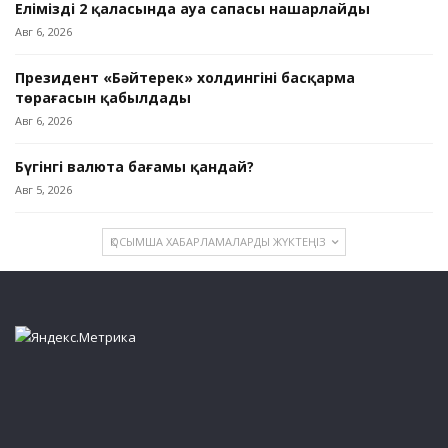
Еліміздің 2 қаласында ауа сапасы нашарлайды
Авг 6, 2026
Президент «Бәйтерек» холдингінің басқарма
төрағасын қабылдады
Авг 6, 2026
Бүгінгі валюта бағамы қандай?
Авг 5, 2026
ҚОСЫМША ХАБАРЛАМАЛАРДЫ ЖҮКТЕҢІЗ