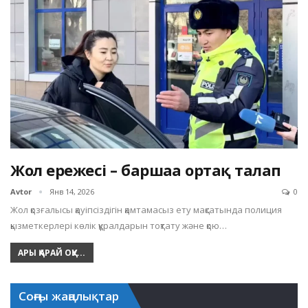
Жол ережесі – баршаға ортақ талап
Avtor
Янв 14, 2026
0
Жол қозғалысы қауіпсіздігін қамтамасыз ету мақсатында полиция
қызметкерлері көлік құралдарын тоқтату және қою…
АРЫ ҚАРАЙ ОҚУ...
Соңғы жаңалықтар