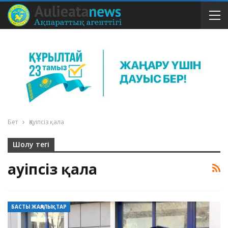
Бет
Қауіпсіз қала
Шолу тегі
Қауіпсіз қала
БАСТЫ ЖАҢАЛЫҚТАР