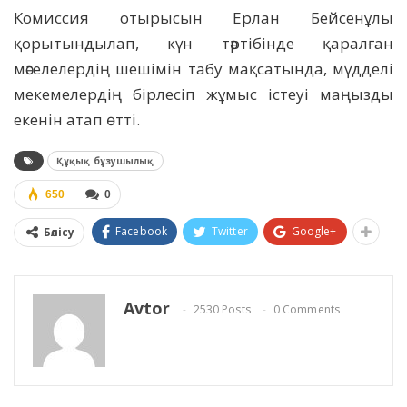
Комиссия отырысын Ерлан Бейсенұлы
қорытындылап, күн тәртібінде қаралған
мәселелердің шешімін табу мақсатында, мүдделі
мекемелердің бірлесіп жұмыс істеуі маңызды
екенін атап өтті.
Құқық бұзушылық
650
0
Facebook
Twitter
Google+
Бөлісу
Avtor
2530 Posts
0 Comments