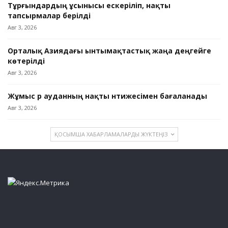
Тұрғындардың ұсынысы ескеріліп, нақты
тапсырмалар берілді
Авг 3, 2026
Орталық Азиядағы ынтымақтастық жаңа деңгейге
көтерілді
Авг 3, 2026
Жұмыс әр ауданның нақты нәтижесімен бағаланады
Авг 3, 2026
ҚОСЫМША ХАБАРЛАМАЛАРДЫ ЖҮКТЕҢІЗ