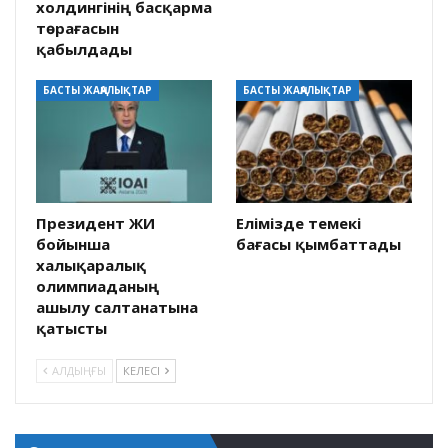
холдингінің басқарма
төрағасын
қабылдады
БАСТЫ ЖАҢАЛЫҚТАР
БАСТЫ ЖАҢАЛЫҚТАР
Президент ЖИ
Елімізде темекі
бойынша
бағасы қымбаттады
халықаралық
олимпиаданың
ашылу салтанатына
қатысты
АЛДЫҢҒЫ
КЕЛЕСІ