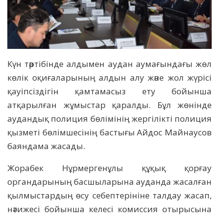
Күн тәртібінде алдымен аудан аумағындағы жөл
көлік оқиғаларының алдын алу және жол жүрісі
қауіпсіздігін қамтамасыз ету бойынша
атқарылған жұмыстар қаралды. Бұл жөнінде
аудандық полиция бөлімінің жергілікті полиция
қызметі бөлімшесінің бастығы Айдос Майнаусов
баяндама жасады.
Жорабек Нұрмергенұлы құқық қорғау
органдарының басшыларына ауданда жасалған
қылмыстардың өсу себептерініне талдау жасап,
нәтижесі бойынша келесі комиссия отырысына