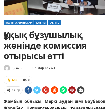
БАСТЫ ЖАҢАЛЫҚТАР
ҚОҒАМ
ОБЛЫС
Құқық бұзушылық
жөнінде комиссия
отырысы өтті
On
Мар 27, 2024
By
Avtor
650
0
Бөлісу
Жамбыл облысы, Меркі аудан әкімі Баубеков
Жорабек Нұрмергенұлының төрағалығымен