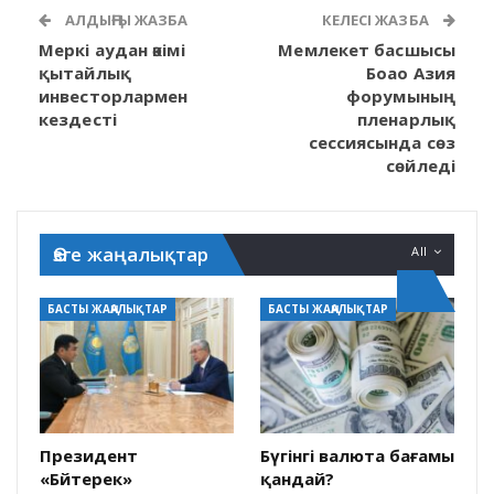
АЛДЫҢҒЫ ЖАЗБА
КЕЛЕСІ ЖАЗБА
Меркі аудан әкімі
Мемлекет басшысы
қытайлық
Боао Азия
инвесторлармен
форумының
кездесті
пленарлық
сессиясында сөз
сөйледі
Өзге жаңалықтар
All
БАСТЫ ЖАҢАЛЫҚТАР
БАСТЫ ЖАҢАЛЫҚТАР
Президент
Бүгінгі валюта бағамы
«Бәйтерек»
қандай?