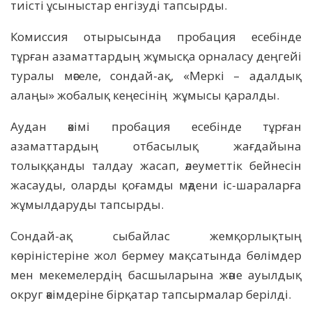
тиісті ұсыныстар енгізуді тапсырды.
Комиссия отырысында пробация есебінде
тұрған азаматтардың жұмысқа орналасу деңгейі
туралы мәселе, сондай-ақ, «Меркі – адалдық
алаңы» жобалық кеңесінің жұмысы қаралды.
Аудан әкімі пробация есебінде тұрған
азаматтардың отбасылық жағдайына
толыққанды талдау жасап, әлеуметтік бейнесін
жасауды, оларды қоғамды мәдени іс-шараларға
жұмылдаруды тапсырды.
Сондай-ақ сыбайлас жемқорлықтың
көріністеріне жол бермеу мақсатында бөлімдер
мен мекемелердің басшыларына және ауылдық
округ әкімдеріне бірқатар тапсырмалар берілді.