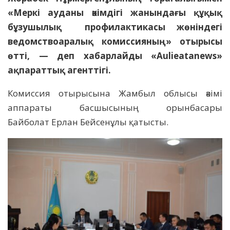
«Меркі ауданы әкімдігі жанындағы құқық
бұзушылық профилактикасы жөніндегі
ведомствоаралық комиссияның» отырысы
өтті, — деп хабарлайды «Aulieatanews»
ақпараттық агенттігі.
Комиссия отырысына Жамбыл облысы әкімі
аппараты басшысының орынбасары
Байболат Ерлан Бейсенұлы қатысты.