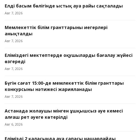
Елдің басым бөлігінде ыстық ауа райы сақталады
Авг 7, 2026
Мемлекеттік білім гранттарының иегерлері
анықталды
Авг 7, 2026
Еліміздегі мектептерде оқушыларды бағалау жүйесі
өзгереді
Авг 7, 2026
Бүгін сағат 15:00-де мемлекеттік білім гранттары
конкурсының нәтижесі жарияланады
Авг 7, 2026
Астанада жолаушы мінген ұшқышсыз әуе кемесі
алғаш рет әуеге көтерілді
Авг 6, 2026
Еліміздің 2 қаласында ауа сапасы нашарлайды