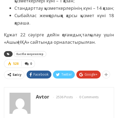
қызметкерлері күні – 1 қазан;
Стандарттау қызметкерлерінің күні – 14 қазан;
Сыбайлас жемқорлыққа қарсы қызмет күні 18
қараша.
Құжат 22 сәуірге дейін қоғамдық талқылау үшін
«Ашық НҚА» сайтында орналастырылған.
Кәсіби мерекелер
528
0
Facebook
Twitter
Google+
Бөлісу
Avtor
2536 Posts
0 Comments