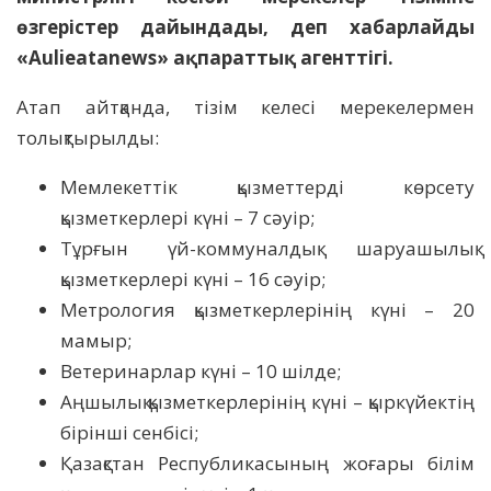
өзгерістер дайындады, деп хабарлайды
«Aulieatanews» ақпараттық агенттігі.
Атап айтқанда, тізім келесі мерекелермен
толықтырылды:
Мемлекеттік қызметтерді көрсету
қызметкерлері күні – 7 сәуір;
Тұрғын үй-коммуналдық шаруашылық
қызметкерлері күні – 16 сәуір;
Метрология қызметкерлерінің күні – 20
мамыр;
Ветеринарлар күні – 10 шілде;
Аңшылық қызметкерлерінің күні – қыркүйектің
бірінші сенбісі;
Қазақстан Республикасының жоғары білім