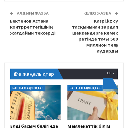
АЛДЫҢҒЫ ЖАЗБА
КЕЛЕСІ ЖАЗБА
Бектенов Астана
Kaspi.kz су
контрреттегішінің
тасқынынан зардап
жағдайын тексерді
шеккендерге көмек
ретінде тағы 500
миллион теңге
аударды
Өзге жаңалықтар
All
БАСТЫ ЖАҢАЛЫҚТАР
БАСТЫ ЖАҢАЛЫҚТАР
Елдің басым бөлігінде
Мемлекеттік білім