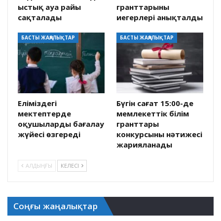
ыстық ауа райы
гранттарының
сақталады
иегерлері анықталды
БАСТЫ ЖАҢАЛЫҚТАР
БАСТЫ ЖАҢАЛЫҚТАР
Еліміздегі
Бүгін сағат 15:00-де
мектептерде
мемлекеттік білім
оқушыларды бағалау
гранттары
жүйесі өзгереді
конкурсының нәтижесі
жарияланады
АЛДЫҢҒЫ
КЕЛЕСІ
Соңғы жаңалықтар