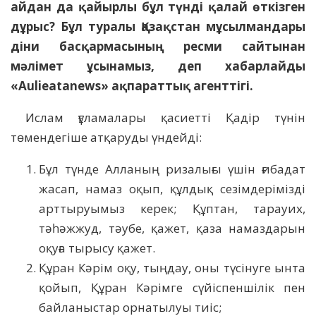
айдан да қайырлы бұл түнді қалай өткізген
дұрыс? Бұл туралы Қазақстан мұсылмандары
діни басқармасының ресми сайтынан
мәлімет ұсынамыз, деп хабарлайды
«Aulieatanews» ақпараттық агенттігі.
Ислам ғұламалары қасиетті Қадір түнін
төмендегіше атқаруды үндейді:
Бұл түнде Алланың ризалығы үшін ғибадат
жасап, намаз оқып, құлдық сезімдерімізді
арттыруымыз керек; Құптан, тарауих,
тәһәжжуд, тәубе, қажет, қаза намаздарын
оқуға тырысу қажет.
Құран Кәрім оқу, тыңдау, оны түсінуге ынта
қойып, Құран Кәрімге сүйіспеншілік пен
байланыстар орнатылуы тиіс;