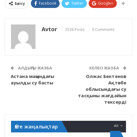
Facebook
Twitter
Google+
Бөлісу
Avtor
2536 Posts
0 Comments
АЛДЫҢҒЫ ЖАЗБА
КЕЛЕСІ ЖАЗБА
Астана маңындағы
Олжас Бектенов
ауылды су басты
Ақтөбе
облысындағы су
тасқыны жағдайын
тексерді
Өзге жаңалықтар
All