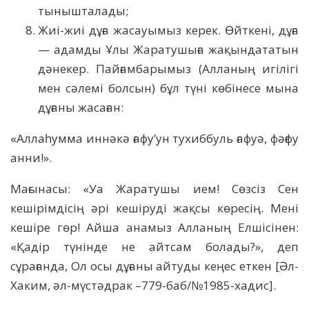
тынышталады;
Жиі-жиі дұға жасауымыз керек. Өйткені, дұға
— адамды Ұлы Жаратушыға жақындататын
дәнекер. Пайғамбарымыз (Алланың игілігі
мен сәлемі болсын) бұл түні көбінесе мына
дұғаны жасаған:
«Аллаһумма иннәкә ғафу’ун тухиббуль ғафуә, фәғфу
анни!».
Мағынасы: «Уа Жаратушы ием! Сөзсіз Сен
кешірімдісің әрі кешіруді жақсы көресің. Мені
кешіре гөр! Айша анамыз Алланың Елшісінен:
«Қадір түнінде не айтсам болады?», деп
сұрағанда, Ол осы дұғаны айтуды кеңес еткен [Әл-
Хаким, әл-мүстәдрак –779-баб/№1985-хадис].