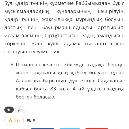
Бұл Қадір түнінің құрметіне Раббымыздан бүкіл
мұсылмандардың күнәларының кешірілуін,
Қадір түнінің жақсылыққа мұрындық болуын,
достық пен бауырмашылдықты арттырып,
ислам әлемінің біртұтастығын, елдің амандығын,
көркеюін және күллі адамзатты апаттардан
сақтауын тілеуіміз тиіс.
Шамаңыз келетін көлемде садақа беріңіз
және садақаңыздың қабыл болуын сұрап
Аллаға жалбарынып дұға етіңіз. Садақаңыз
қабыл болса 83 жыл 4 ай үздіксіз садақа
берген боласыз.
Дін
823
0