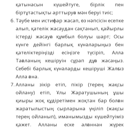
қатынасын күшейтуге, бірлік пен
біртұтастықты арттыруға мән беруі тиіс;
Тәубе мен истиғфар жасап, өз нәпсісін есепке
алып, қателік жасаудан сақтанып, қайырлы
істерді жасауға құмбыл болуы шарт; Осы
күнге дейінгі барлық күнәларыңыз бен
қателіктеріңізді есіңізге түсіріп, Алла
Тағаланың кешіруін сұрап дұға жасаңыз.
Себебі барлық күнәларды кешіруші Жалғыз
Алла ғана.
Алланы зікір етіп, пікір (терең жақсы
ойлану) етіп, Ұлы Жаратушының ұшы
қиыры жоқ құдіретімен жоқтан бар болған
жаратылыстың сырларына үңіліп (жақсы
терең ойланып), иманымызды күшейтуіміз
қажет. Алланы еске алғаннан жүрек