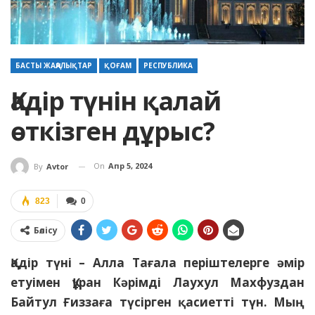
БАСТЫ ЖАҢАЛЫҚТАР
ҚОҒАМ
РЕСПУБЛИКА
Қадір түнін қалай
өткізген дұрыс?
On
Апр 5, 2024
By
Avtor
823
0
Бөлісу
Қадір түні – Алла Тағала періштелерге әмір
етуімен Құран Кәрімді Лаухул Махфуздан
Байтул Ғиззаға түсірген қасиетті түн. Мың