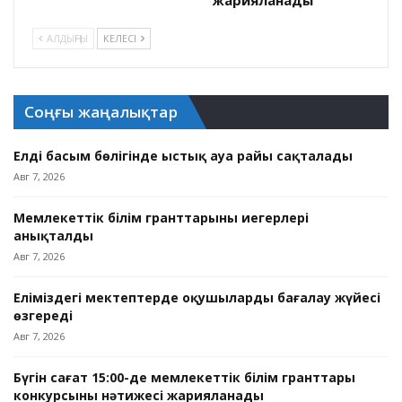
жарияланады
АЛДЫҢҒЫ
КЕЛЕСІ
Соңғы жаңалықтар
Елдің басым бөлігінде ыстық ауа райы сақталады
Авг 7, 2026
Мемлекеттік білім гранттарының иегерлері
анықталды
Авг 7, 2026
Еліміздегі мектептерде оқушыларды бағалау жүйесі
өзгереді
Авг 7, 2026
Бүгін сағат 15:00-де мемлекеттік білім гранттары
конкурсының нәтижесі жарияланады