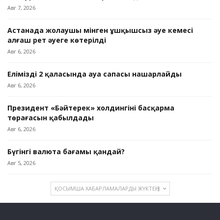
Авг 7, 2026
Астанада жолаушы мінген ұшқышсыз әуе кемесі
алғаш рет әуеге көтерілді
Авг 6, 2026
Еліміздің 2 қаласында ауа сапасы нашарлайды
Авг 6, 2026
Президент «Бәйтерек» холдингінің басқарма
төрағасын қабылдады
Авг 6, 2026
Бүгінгі валюта бағамы қандай?
Авг 5, 2026
ҚОСЫМША ХАБАРЛАМАЛАРДЫ ЖҮКТЕҢІЗ