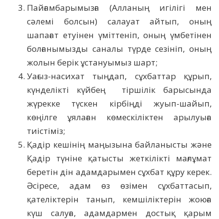
Пайғамбарымызға (Алланың игілігі мен
сәлемі болсын) салауат айтып, оның
шапағат етуінен үміттеніп, оның үмбетінен
болғанымызды саналы түрде сезініп, оның
жолын берік ұстануымыз шарт;
Уағыз-насихат тыңдап, сұхбаттар құрып,
күнделікті күйбең тіршілік барысында
жүрекке түскен кірбіңді жуып-шайып,
көңілге ұялаған көмескіліктен арылуыға
тиістіміз;
Қадір кешінің маңызына байланысты және
Қадір түніне қатысты жеткілікті мағлұмат
беретін дін адамдарымен сұхбат құру керек.
Әсіресе, адам өз өзімен сұхбаттасып,
қателіктерін танып, кемшіліктерін жоюға
күш салуға, адамдармен достық қарым