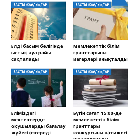
БАСТЫ ЖАҢАЛЫҚТАР
БАСТЫ ЖАҢАЛЫҚТАР
Елдің басым бөлігінде
Мемлекеттік білім
ыстық ауа райы
гранттарының
сақталады
иегерлері анықталды
БАСТЫ ЖАҢАЛЫҚТАР
БАСТЫ ЖАҢАЛЫҚТАР
Еліміздегі
Бүгін сағат 15:00-де
мектептерде
мемлекеттік білім
оқушыларды бағалау
гранттары
жүйесі өзгереді
конкурсының нәтижесі