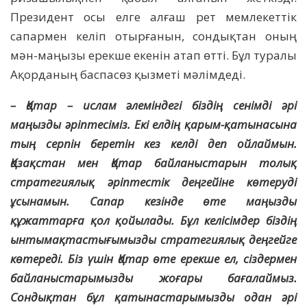
Президент осы елге алғаш рет мемлекеттік
сапармен келіп отырғанын, сондықтан оның
мән-маңызы ерекше екенін атап өтті. Бұл туралы
Ақорданың баспасөз қызметі мәлімдеді.
– Қатар – ислам әлеміндегі біздің сенімді әрі
маңызды әріптесіміз. Екі елдің қарым-қатынасына
тың серпін беретін кез келді деп ойлаймын.
Қазақстан мен Қатар байланыстарын толық
стратегиялық әріптестік деңгейіне көтеруді
ұсынамын. Сапар кезінде өте маңызды
құжаттарға қол қойылады. Бұл келісімдер біздің
ынтымақтастығымызды стратегиялық деңгейге
көтереді. Біз үшін Қатар өте ерекше ел, сіздермен
байланыстарымызды жоғары бағалаймыз.
Сондықтан бұл қатынастарымызды одан әрі