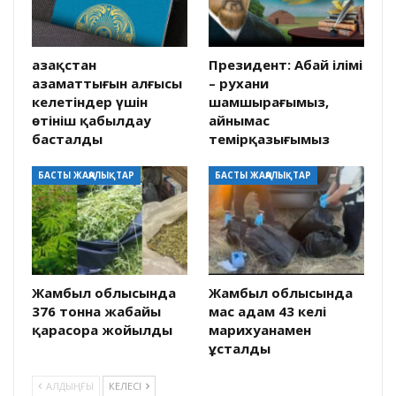
Қазақстан
Президент: Абай ілімі
азаматтығын алғысы
– рухани
келетіндер үшін
шамшырағымыз,
өтініш қабылдау
айнымас
басталды
темірқазығымыз
БАСТЫ ЖАҢАЛЫҚТАР
БАСТЫ ЖАҢАЛЫҚТАР
Жамбыл облысында
Жамбыл облысында
376 тонна жабайы
мас адам 43 келі
қарасора жойылды
марихуанамен
ұсталды
АЛДЫҢҒЫ
КЕЛЕСІ