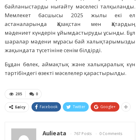
байланыстарды нығайту мәселесі талқыланды.
Мемлекет басшысы 2025 жылы екі ел
астаналарында Қазақстан мен Қатардың
мәдениет күндерін ұйымдастыруды ұсынды. Бұл
шаралар мәдени мұрасы бай халықтарымызды
жақындата түсетініне сенім білдірді.
Бұдан бөлек, аймақтық және халықаралық күн
тәртібіндегі өзекті мәселелер қарастырылды.
285
0
Facebook
Twitter
Google+
Бөлісу
Aulieata
767 Posts
0 Comments