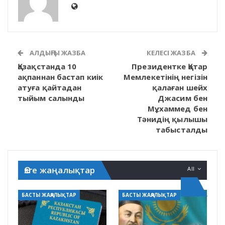
АЛДЫҢҒЫ ЖАЗБА
КЕЛЕСІ ЖАЗБА
Қазақстанда 10
Президентке Қатар
ақпаннан бастап киік
Мемлекетінің негізін
атуға қайтадан
қалаған шейх
тыйым салынды
Джасим бен
Мұхаммед бен
Тәнидің қылышы
табысталды
Өзге жаңалықтар
All
БАСТЫ ЖАҢАЛЫҚТАР
БАСТЫ ЖАҢАЛЫҚТАР