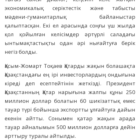
экономикалық серіктестік және табысты
мәдени-гуманитарлық байланыстар
қалыптасқан. Екі ел арасында соңғы үш жылда
қол қойылған келісімдер әртүрлі саладағы
ынтымақтастықты одан әрі нығайтуға берік
негіз болды.
Қасым-Жомарт Тоқаев Қатарды жақын болашақта
Қазақстандағы ең ірі инвесторлардың ондығына
кіреді деп есептейтінін жеткізді. Президент
Қазақстанның Қатар нарығына жалпы құны 250
миллион доллар болатын 60 шикізаттық емес
тауар түрі бойынша экспортты ұлғайтуға дайын
екенін айтты. Сонымен қатар жақын арада
тауар айналымын 500 миллион долларға дейін
арттыру туралы айтылды.