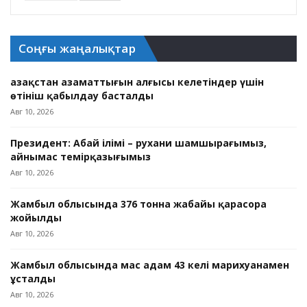
Соңғы жаңалықтар
Қазақстан азаматтығын алғысы келетіндер үшін
өтініш қабылдау басталды
Авг 10, 2026
Президент: Абай ілімі – рухани шамшырағымыз,
айнымас темірқазығымыз
Авг 10, 2026
Жамбыл облысында 376 тонна жабайы қарасора
жойылды
Авг 10, 2026
Жамбыл облысында мас адам 43 келі марихуанамен
ұсталды
Авг 10, 2026