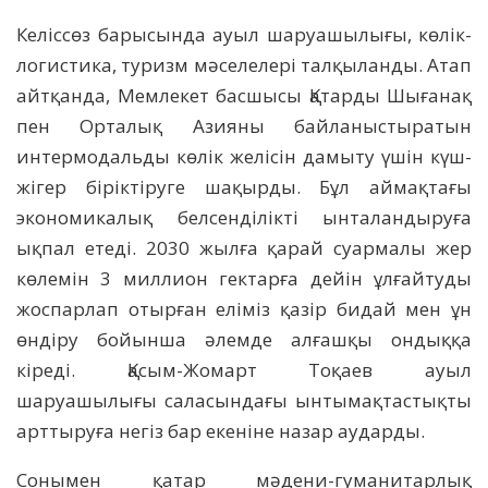
Келіссөз барысында ауыл шаруашылығы, көлік-
логистика, туризм мәселелері талқыланды. Атап
айтқанда, Мемлекет басшысы Қатарды Шығанақ
пен Орталық Азияны байланыстыратын
интермодальды көлік желісін дамыту үшін күш-
жігер біріктіруге шақырды. Бұл аймақтағы
экономикалық белсенділікті ынталандыруға
ықпал етеді. 2030 жылға қарай суармалы жер
көлемін 3 миллион гектарға дейін ұлғайтуды
жоспарлап отырған еліміз қазір бидай мен ұн
өндіру бойынша әлемде алғашқы ондыққа
кіреді. Қасым-Жомарт Тоқаев ауыл
шаруашылығы саласындағы ынтымақтастықты
арттыруға негіз бар екеніне назар аударды.
Сонымен қатар мәдени-гуманитарлық