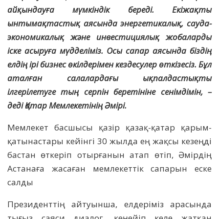
айқындауға мүмкіндік береді. Екіжақты
ынтымақтастық аясында энергетикалық, сауда-
экономикалық және инвестициялық жобаларды
іске асыруға мүдделіміз. Осы сапар аясында біздің
елдің ірі бизнес өкілдерімен кездесулер өткізесіз. Бұл
аталған салалардағы ықпалдастықты
ілгерілетуге тың серпін беретініне сенімдімін, –
деді Қатар Мемлекетінің Әмірі.
Мемлекет басшысы қазір қазақ-қатар қарым-
қатынастары кейінгі 30 жылда ең жақсы кезеңді
бастан өткеріп отырғанын атап өтіп, Әмірдің
Астанаға жасаған мемлекеттік сапарын еске
салды
Президенттің айтуынша, елдеріміз арасында
тығыз саяси диалог, кеңейіп келе жатқан