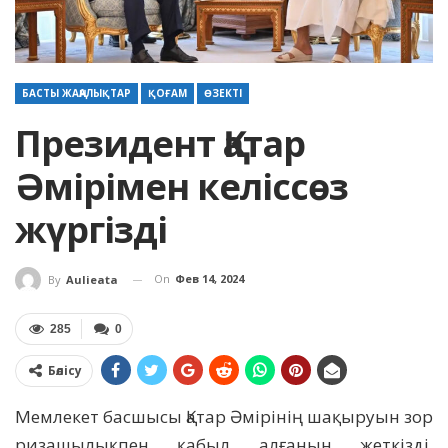
БАСТЫ ЖАҢАЛЫҚТАР
ҚОҒАМ
ӨЗЕКТІ
Президент Қатар
Әмірімен келіссөз
жүргізді
On
Фев 14, 2024
By
Aulieata
285
0
Бөлісу
Мемлекет басшысы Қатар Әмірінің шақыруын зор
ризашылықпен қабыл алғанын жеткізді.