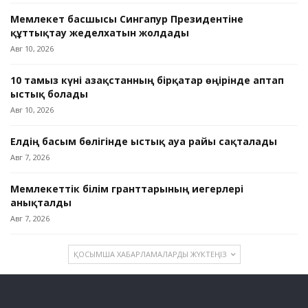
Мемлекет басшысы Сингапур Президентіне
құттықтау жеделхатын жолдады
Авг 10, 2026
10 тамыз күні Қазақстанның бірқатар өңірінде аптап
ыстық болады
Авг 10, 2026
Елдің басым бөлігінде ыстық ауа райы сақталады
Авг 7, 2026
Мемлекеттік білім гранттарының иегерлері
анықталды
Авг 7, 2026
ҚОСЫМША ХАБАРЛАМАЛАРДЫ ЖҮКТЕҢІЗ