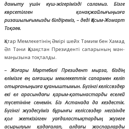
дамыту үшін күш-жігерімізді саламыз. Бізге
көрсетілген қонақжайлығыңызға
ризашылығымызды білдіреміз, – деді Қасым-Жомарт
Тоқаев.
Қатар Мемлекетінің Әмірі шейх Тәмим бен Хамад
Әл Тәни Қазақстан Президенті сапарының мән-
маңызына тоқталды.
– Жоғары Мәртебелі Президент мырза, біздің
елімізге ең алғашқы мемлекеттік сапармен келіп
отырғаныңызға қуаныштымын. Бүгінгі келіссөздер
екі ел арасындағы қарым-қатынастарды еселей
түсетініне сенемін. Біз Астанада да кездестік.
Бүгінгі жүздесуіміз бұрынғы келіссөздер негізінде
қол жеткізілген уағдаластықтардың жүзеге
асырылуын қадағалап, алдағы жоспарларды