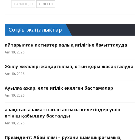
АЛДЫҢҒЫ
КЕЛЕСІ
Соңғы жаңалықтар
Қайтарылған активтер халық игілігіне бағытталуда
Авг 10, 2026
Жылу желілері жаңартылып, отын қоры жасақталуда
Авг 10, 2026
Ауылға ажар, елге игілік әкелген бастамалар
Авг 10, 2026
Қазақстан азаматтығын алғысы келетіндер үшін
өтініш қабылдау басталды
Авг 10, 2026
Президент: Абай ілімі – рухани шамшырағымыз,