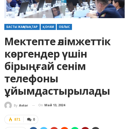
БАСТЫ ЖАҢАЛЫҚТАР
ҚОҒАМ
ОБЛЫС
Мектепте әлімжеттік
көргендер үшін
бірыңғай сенім
телефоны
ұйымдастырылады
On
Май 13, 2024
By
Avtor
871
0