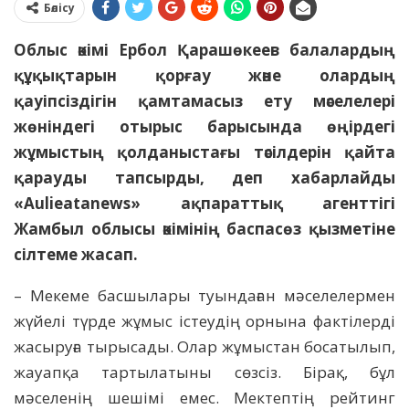
Бөлісу
Облыс әкімі Ербол Қарашөкеев балалардың
құқықтарын қорғау және олардың
қауіпсіздігін қамтамасыз ету мәселелері
жөніндегі отырыс барысында өңірдегі
жұмыстың қолданыстағы тәсілдерін қайта
қарауды тапсырды, деп хабарлайды
«Aulieatanews» ақпараттық агенттігі
Жамбыл облысы әкімінің баспасөз қызметіне
сілтеме жасап.
– Мекеме басшылары туындаған мәселелермен
жүйелі түрде жұмыс істеудің орнына фактілерді
жасыруға тырысады. Олар жұмыстан босатылып,
жауапқа тартылатыны сөзсіз. Бірақ, бұл
мәселенің шешімі емес. Мектептің рейтинг