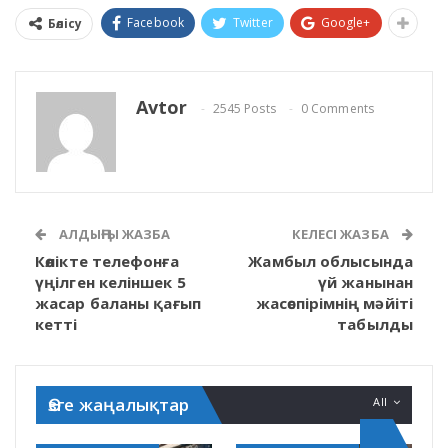
Facebook
Twitter
Google+
Бөлісу
Avtor
2545 Posts
0 Comments
АЛДЫҢҒЫ ЖАЗБА
КЕЛЕСІ ЖАЗБА
Көлікте телефонға
Жамбыл облысында
үңілген келіншек 5
үй жанынан
жасар баланы қағып
жасөспірімнің мәйіті
кетті
табылды
Өзге жаңалықтар
All