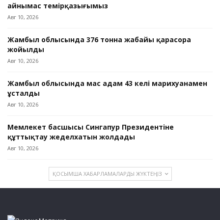
айнымас темірқазығымыз
Авг 10, 2026
Жамбыл облысында 376 тонна жабайы қарасора
жойылды
Авг 10, 2026
Жамбыл облысында мас адам 43 келі марихуанамен
ұсталды
Авг 10, 2026
Мемлекет басшысы Сингапур Президентіне
құттықтау жеделхатын жолдады
Авг 10, 2026
ҚОСЫМША ХАБАРЛАМАЛАРДЫ ЖҮКТЕҢІЗ