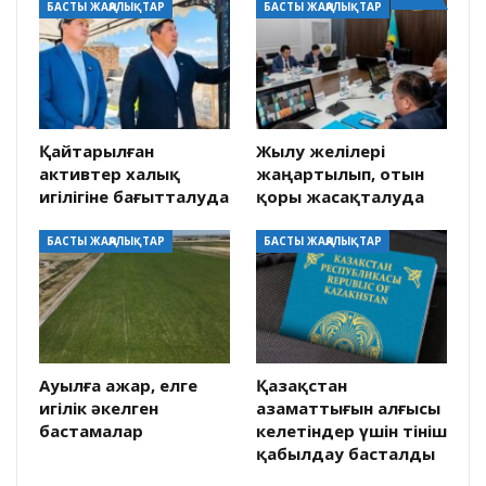
БАСТЫ ЖАҢАЛЫҚТАР
БАСТЫ ЖАҢАЛЫҚТАР
Қайтарылған
Жылу желілері
активтер халық
жаңартылып, отын
игілігіне бағытталуда
қоры жасақталуда
БАСТЫ ЖАҢАЛЫҚТАР
БАСТЫ ЖАҢАЛЫҚТАР
Ауылға ажар, елге
Қазақстан
игілік әкелген
азаматтығын алғысы
бастамалар
келетіндер үшін өтініш
қабылдау басталды