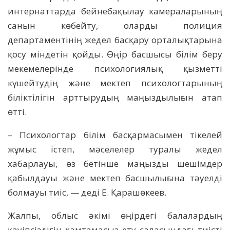
интернаттарда бейнебақылау камераларының
санын көбейту, оларды полиция
департаментінің жедел басқару орталықтарына
қосу міндетін қойды. Өңір басшысы білім беру
мекемелерінде психологиялық қызметті
күшейтудің және мектеп психологтарының
біліктілігін арттырудың маңыздылығын атап
өтті.
– Психологтар білім басқармасымен тікелей
жұмыс істеп, мәселелер туралы жедел
хабарлауы, өз бетінше маңызды шешімдер
қабылдауы және мектеп басшылығына тәуелді
болмауы тиіс, — деді Е. Қарашөкеев.
Жалпы, облыс әкімі өңірдегі балалардың
қауіпсіздігін қамтамасыз ету саласындағы тиісті