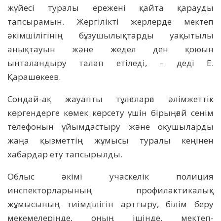
жүйесі туралы ережені қайта қарауды
тапсырамын. Жергілікті жерлерде мектеп
әкімшілігінің бұзушылықтарды уақытылы
анықтауын және жедел ден қоюын
ынталандыру талап етіледі, – деді Е.
Қарашөкеев.
Сондай-ақ жауапты тұлғаларға әлімжеттік
көргендерге көмек көрсету үшін бірыңғай сенім
телефонын ұйымдастыру және оқушыларды
жаңа қызметтің жұмысы туралы кеңінен
хабардар ету тапсырылды.
Облыс әкімі учаскелік полиция
инспекторларының профилактикалық
жұмысының тиімділігін арттыру, білім беру
мекемелерінде, оның ішінде, мектеп-