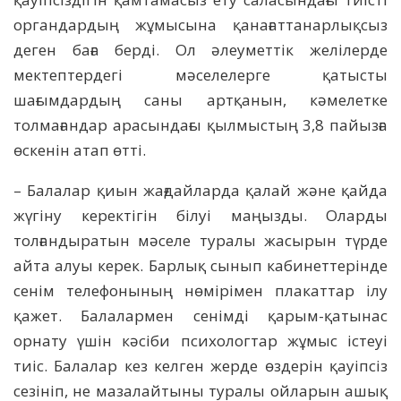
органдардың жұмысына қанағаттанарлықсыз
деген баға берді. Ол әлеуметтік желілерде
мектептердегі мәселелерге қатысты
шағымдардың саны артқанын, кәмелетке
толмағандар арасындағы қылмыстың 3,8 пайызға
өскенін атап өтті.
– Балалар қиын жағдайларда қалай және қайда
жүгіну керектігін білуі маңызды. Оларды
толғандыратын мәселе туралы жасырын түрде
айта алуы керек. Барлық сынып кабинеттерінде
сенім телефонының нөмірімен плакаттар ілу
қажет. Балалармен сенімді қарым-қатынас
орнату үшін кәсіби психологтар жұмыс істеуі
тиіс. Балалар кез келген жерде өздерін қауіпсіз
сезініп, не мазалайтыны туралы ойларын ашық