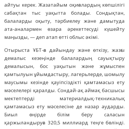
айтуы керек. Жазатайым оқиғалардың көпшілігі
сабақтан тыс уақытта болады. Сондықтан,
балаларды оқыту, тәрбиелеу және дамытуда
ата-аналармен өзара әрекеттесуді күшейту
маңызды, — деп атап өтті облыс әкімі.
Отырыста ҰБТ-ға дайындау және өткізу, жазғы
демалыс кезеңінде балалардың сауықтыру
демалысын, бос уақытын және жұмыспен
қамтылуын ұйымдастыру, лагерьлерде, шомылу
маусымы кезінде қауіпсіздікті қамтамасыз ету
мәселелері қаралды. Сондай-ақ аймақ басшысы
мектептерді материалдық-техникалық
қамтамасыз ету мәселесіне де назар аударды.
Биыл өңірде білім беру саласын
қаржыландыруға 320,5 миллиард теңге бөлінді.