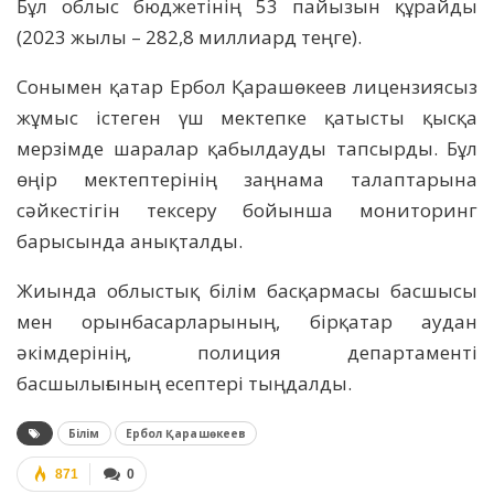
Бұл облыс бюджетінің 53 пайызын құрайды
(2023 жылы – 282,8 миллиард теңге).
Сонымен қатар Ербол Қарашөкеев лицензиясыз
жұмыс істеген үш мектепке қатысты қысқа
мерзімде шаралар қабылдауды тапсырды. Бұл
өңір мектептерінің заңнама талаптарына
сәйкестігін тексеру бойынша мониторинг
барысында анықталды.
Жиында облыстық білім басқармасы басшысы
мен орынбасарларының, бірқатар аудан
әкімдерінің, полиция департаменті
басшылығының есептері тыңдалды.
Білім
Ербол Қарашөкеев
871
0