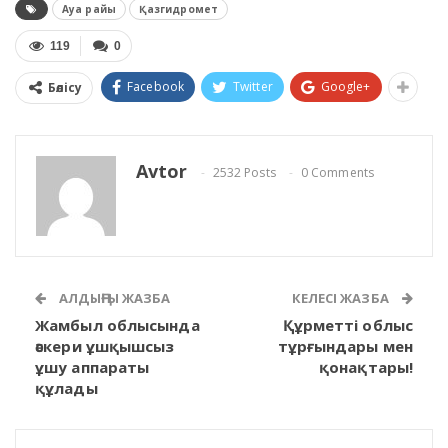
Ауа райы
Қазгидромет
119
0
Facebook
Twitter
Google+
Бөлісу
Avtor
2532 Posts
0 Comments
АЛДЫҢҒЫ ЖАЗБА
КЕЛЕСІ ЖАЗБА
Жамбыл облысында
Құрметті облыс
әскери ұшқышсыз
тұрғындары мен
ұшу аппараты
қонақтары!
құлады