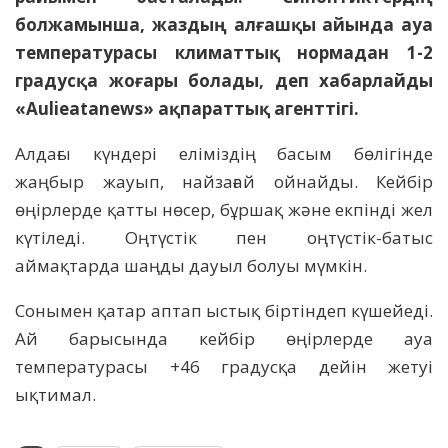
болжамынша, жаздың алғашқы айында ауа
температурасы климаттық нормадан 1-2
градусқа жоғары болады, деп хабарлайды
«Aulieatanews» ақпараттық агенттігі.
Алдағы күндері еліміздің басым бөлігінде
жаңбыр жауып, найзағай ойнайды. Кейбір
өңірлерде қатты нөсер, бұршақ және екпінді жел
күтіледі. Оңтүстік пен оңтүстік-батыс
аймақтарда шаңды дауыл болуы мүмкін.
Сонымен қатар аптап ыстық біртіндеп күшейеді.
Ай барысында кейбір өңірлерде ауа
температурасы +46 градусқа дейін жетуі
ықтимал.