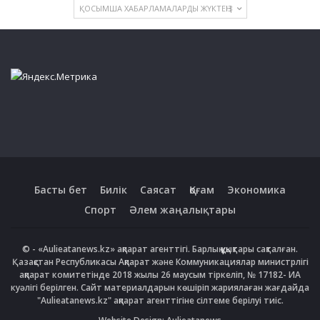
ҚОСЫМША ХАБАРЛАМАЛАРДЫ ЖҮКТЕҢІЗ
Басты бет
Билік
Саясат
Қоғам
Экономика
Спорт
Әлем жаңалықтары
© - «Aulieatanews.kz» ақпарат агенттігі. Барлық құқықтары сақталған.
Қазақстан Республикасы Ақпарат және Коммуникациялар министрлігі
ақпарат комитетінде 2018 жылы 26 маусым тіркеліп, № 17182- ИА
куәлігі берілген. Сайт материалдарын көшіріп жариялаған жағдайда
"Aulieatanews.kz" ақпарат агенттігіне сілтеме берілуі тиіс.