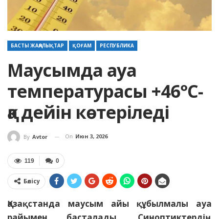
БАСТЫ ЖАҢАЛЫҚТАР
ҚОҒАМ
РЕСПУБЛИКА
Маусымда ауа
температурасы +46°C-
қа дейін көтеріледі
On
Июн 3, 2026
By
Avtor
119
0
Бөлісу
Қазақстанда маусым айы құбылмалы ауа
райымен басталады. Синоптиктердің