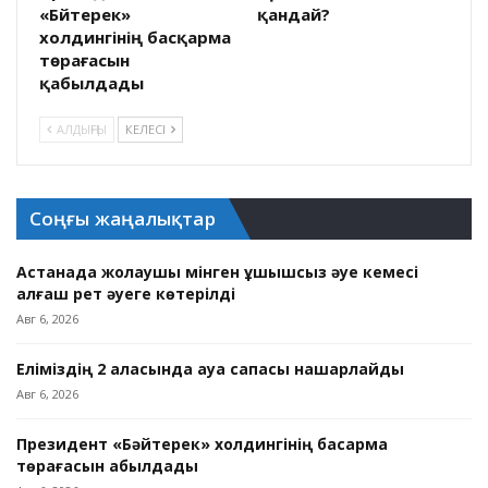
«Бәйтерек»
қандай?
холдингінің басқарма
төрағасын
қабылдады
АЛДЫҢҒЫ
КЕЛЕСІ
Соңғы жаңалықтар
Астанада жолаушы мінген ұшқышсыз әуе кемесі
алғаш рет әуеге көтерілді
Авг 6, 2026
Еліміздің 2 қаласында ауа сапасы нашарлайды
Авг 6, 2026
Президент «Бәйтерек» холдингінің басқарма
төрағасын қабылдады