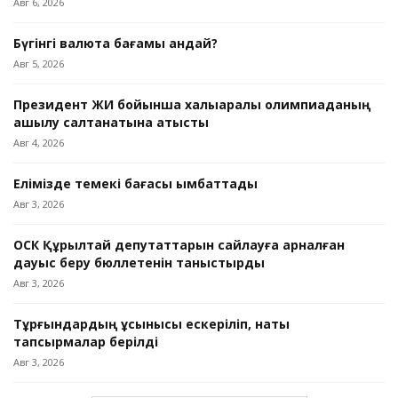
Авг 6, 2026
Бүгінгі валюта бағамы қандай?
Авг 5, 2026
Президент ЖИ бойынша халықаралық олимпиаданың
ашылу салтанатына қатысты
Авг 4, 2026
Елімізде темекі бағасы қымбаттады
Авг 3, 2026
ОСК Құрылтай депутаттарын сайлауға арналған
дауыс беру бюллетенін таныстырды
Авг 3, 2026
Тұрғындардың ұсынысы ескеріліп, нақты
тапсырмалар берілді
Авг 3, 2026