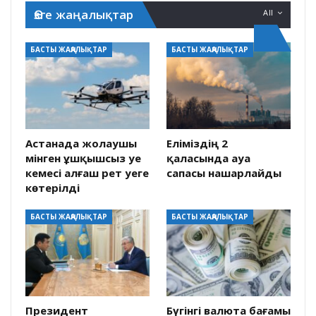
Өзге жаңалықтар
All
БАСТЫ ЖАҢАЛЫҚТАР
БАСТЫ ЖАҢАЛЫҚТАР
Астанада жолаушы
Еліміздің 2
мінген ұшқышсыз әуе
қаласында ауа
кемесі алғаш рет әуеге
сапасы нашарлайды
көтерілді
БАСТЫ ЖАҢАЛЫҚТАР
БАСТЫ ЖАҢАЛЫҚТАР
Президент
Бүгінгі валюта бағамы