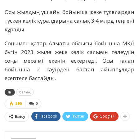
Осы жылдың үш айы бойынша жеке тұлғалардан
түскен көлік құралдарына салық 3,4 млрд теңгені
құрады.
Сонымен қатар Алматы облысы бойынша МКД
бүгін 2023 жылға жеке көлік салығын төлеудің
соңғы мерзімі екенін ескертеді. Осы талап
бойынша 2 сәуірден бастап айыппұлдар
есептеле бастайды.
Салық
595
0
Facebook
Twitter
Google+
Бөлісу