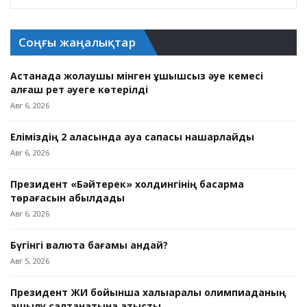
Соңғы жаңалықтар
Астанада жолаушы мінген ұшқышсыз әуе кемесі
алғаш рет әуеге көтерілді
Авг 6, 2026
Еліміздің 2 қаласында ауа сапасы нашарлайды
Авг 6, 2026
Президент «Бәйтерек» холдингінің басқарма
төрағасын қабылдады
Авг 6, 2026
Бүгінгі валюта бағамы қандай?
Авг 5, 2026
Президент ЖИ бойынша халықаралық олимпиаданың
ашылу салтанатына қатысты