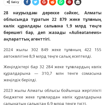
Бөлісу
28 наурыздағы дерекке сәйкес, Алматы
облысында тұратын 22 879 жеке тұлғаның
көлік құралдары салығына 1,9 млрд теңге
берешегі бар, деп жазады «Aulieatanews»
ақпараттық агенттігі.
2024 жылы 302 849 жеке тұлғаның 422 155
автокөлігіне 8,9 млрд теңге салық есептелді.
Жеңілдіктері бар 32 284 жеке тұлғалардың көлік
құралдарына — 310,7 млн тенге сомасына
жеңілдік берілді.
2023 жылы Алматы облысы бойынша жергілікті
бюджетке жеке тұлғалардан көлік құралдарына
салынатын салықтан 6,9 млрд теңге түсті.