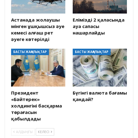
Астанада жолаушы
Еліміздің 2 қаласында
мінген ұшқышсыз әуе
ауа сапасы
кемесі алғаш рет
нашарлайды
әуеге көтерілді
БАСТЫ ЖАҢАЛЫҚТАР
БАСТЫ ЖАҢАЛЫҚТАР
Президент
Бүгінгі валюта бағамы
«Бәйтерек»
қандай?
холдингінің басқарма
төрағасын
қабылдады
АЛДЫҢҒЫ
КЕЛЕСІ