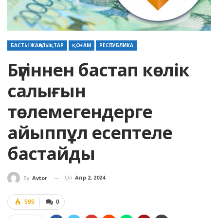
БАСТЫ ЖАҢАЛЫҚТАР
ҚОҒАМ
РЕСПУБЛИКА
Бүгіннен бастап көлік
салығын
төлемегендерге
айыппұл есептеле
бастайды
On
Апр 2, 2024
By
Avtor
595
0