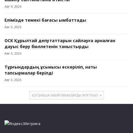
Авг 4, 2026
Елімізде темекі бағасы қымбаттады
Авг 3, 2026
ОСК Құрылтай депутаттарын сайлауға арналған
дауыс беру бюллетенін таныстырды
Авг 3, 2026
Тұрғындардың ұсынысы ескеріліп, нақты
тапсырмалар берілді
Авг 3, 2026
ҚОСЫМША ХАБАРЛАМАЛАРДЫ ЖҮКТЕҢІЗ