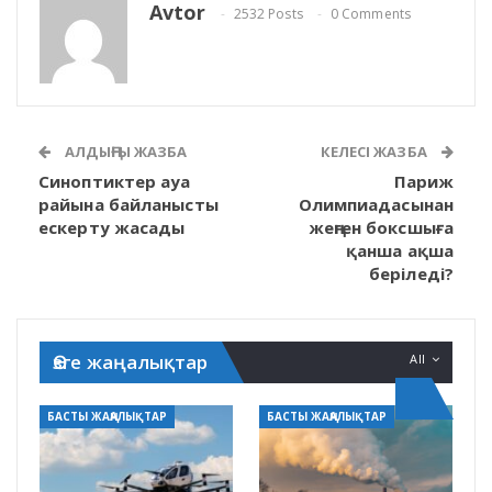
Avtor
2532 Posts
0 Comments
АЛДЫҢҒЫ ЖАЗБА
КЕЛЕСІ ЖАЗБА
Синоптиктер ауа
Париж
райына байланысты
Олимпиадасынан
ескерту жасады
жеңген боксшыға
қанша ақша
беріледі?
Өзге жаңалықтар
All
БАСТЫ ЖАҢАЛЫҚТАР
БАСТЫ ЖАҢАЛЫҚТАР