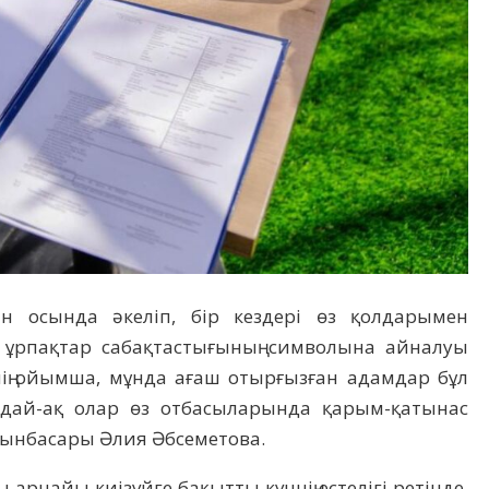
ын осында әкеліп, бір кездері өз қолдарымен
 ұрпақтар сабақтастығының символына айналуы
енің ойымша, мұнда ағаш отырғызған адамдар бұл
ндай-ақ олар өз отбасыларында қарым-қатынас
орынбасары Әлия Әбсеметова.
 арнайы киізүйге бақытты күннің естелігі ретінде