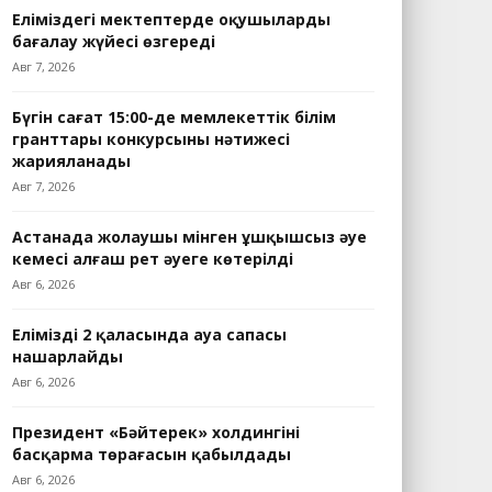
Еліміздегі мектептерде оқушыларды
бағалау жүйесі өзгереді
Авг 7, 2026
Бүгін сағат 15:00-де мемлекеттік білім
гранттары конкурсының нәтижесі
жарияланады
Авг 7, 2026
Астанада жолаушы мінген ұшқышсыз әуе
кемесі алғаш рет әуеге көтерілді
Авг 6, 2026
Еліміздің 2 қаласында ауа сапасы
нашарлайды
Авг 6, 2026
Президент «Бәйтерек» холдингінің
басқарма төрағасын қабылдады
Авг 6, 2026