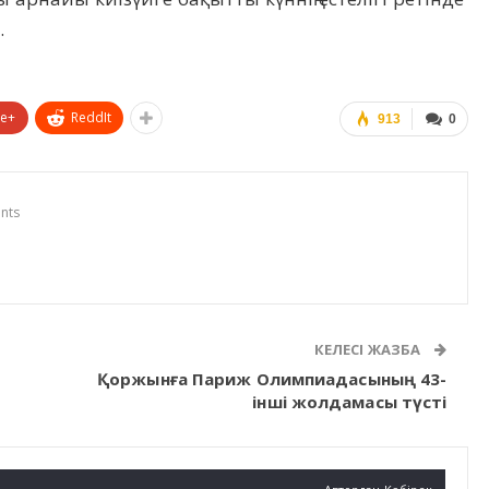
.
le+
ReddIt
913
0
nts
КЕЛЕСІ ЖАЗБА
Қоржынға Париж Олимпиадасының 43-
інші жолдамасы түсті