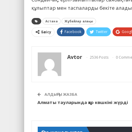
құлыптар мен таспаларды бекіте алады
Астана
Жұбайлар алаңы
Facebook
Twitter
Goog
Бөлісу
Avtor
2536 Posts
0 Comme
АЛДЫҢҒЫ ЖАЗБА
Алматы тауларында қар көшкіні жүрді