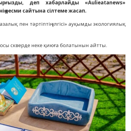
рғызды, деп хабарлайды «Aulieatanews»
нің ресми сайтына сілтеме жасап.
тазалық пен тәртіптің үлгісі» ауқымды экологиялық
 осы скверде неке қиюға болатынын айтты.