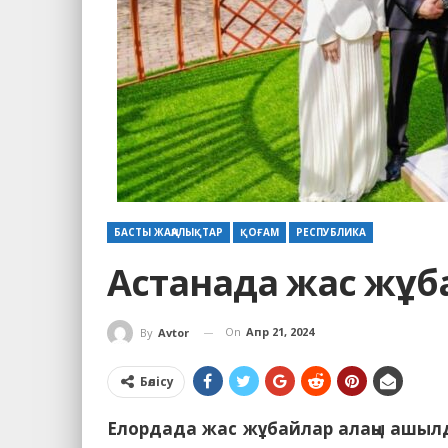
БАСТЫ ЖАҢАЛЫҚТАР
ҚОҒАМ
РЕСПУБЛИКА
Астанада жас жұб
On
Апр 21, 2024
By
Avtor
Бөлісу
Елордада жас жұбайлар алаңы ашылды