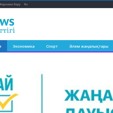
Жарнама беру
Ru
м
Экономика
Спорт
Әлем жаңалықтары