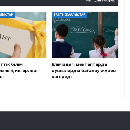
Автордан Көбірек
АЛЫҚТАР
БАСТЫ ЖАҢАЛЫҚТАР
тік білім
Еліміздегі мектептерде
рының иегерлері
оқушыларды бағалау жүйесі
ды
өзгереді