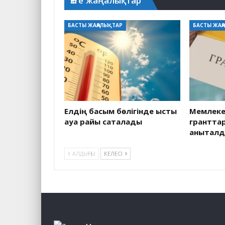
Өзге жаңалықтар
БАСТЫ ЖАҢАЛЫҚТАР
БАСТЫ ЖАҢ
Елдің басым бөлігінде ыстық
Мемлекет
ауа райы сақталады
грантта
анықтал
АЛДЫҢҒЫ
КЕЛЕСІ