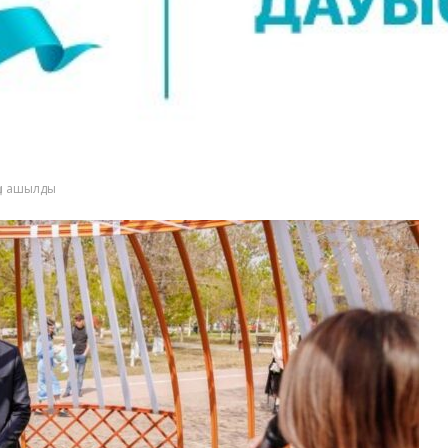
ңы ашылды