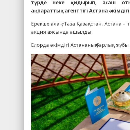
түрде неке қидырып, ағаш оты
ақпараттық агенттігі Астана әкімдігі
Ерекше алаң «Таза Қазақстан. Астана – 
акция аясында ашылды.
Елорда әкімдігі Астананың барлық жұбы