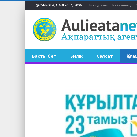
Біз туралы
Байланысу
СУББОТА, 8 АВГУСТА, 2026
Басты бет
Билік
Саясат
Қоға