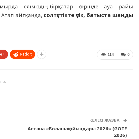
мырда еліміздің бірқатар өңірінде ауа райы
 Атап айтқанда,
солтүстікте үсік, батыста шаңды
le+
ReddIt
114
0
nts
КЕЛЕСІ ЖАЗБА
Астана «Болашақ ойындары 2026» (GOTF
2026)