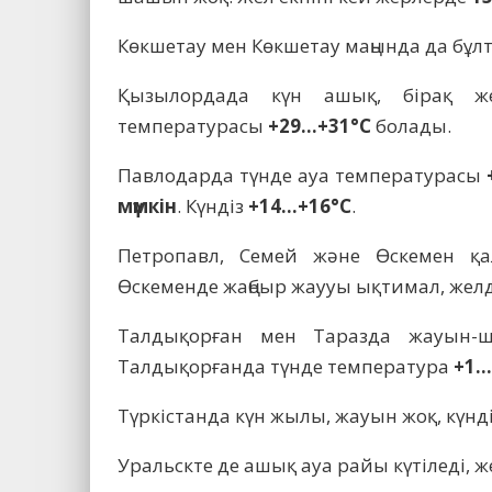
Көкшетау мен Көкшетау маңында да бұл
Қызылордада күн ашық, бірақ ж
температурасы
+29…+31°C
болады.
Павлодарда түнде ауа температурасы
мүмкін
. Күндіз
+14…+16°C
.
Петропавл, Семей және Өскемен қ
Өскеменде жаңбыр жаууы ықтимал, желді
Талдықорған мен Таразда жауын-ша
Талдықорғанда түнде температура
+1…
Түркістанда күн жылы, жауын жоқ, күнд
Уральскте де ашық ауа райы күтіледі, же