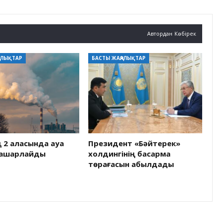
Автордан Көбірек
АЛЫҚТАР
БАСТЫ ЖАҢАЛЫҚТАР
ң 2 қаласында ауа
Президент «Бәйтерек»
нашарлайды
холдингінің басқарма
төрағасын қабылдады