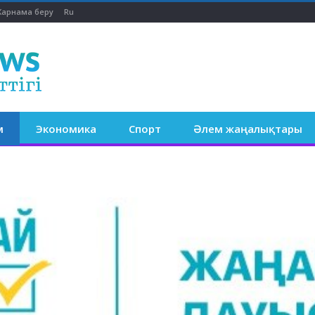
арнама беру
Ru
м
Экономика
Спорт
Әлем жаңалықтары