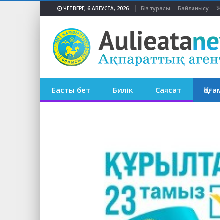
Біз туралы
Байланысу
Ж
ЧЕТВЕРГ, 6 АВГУСТА, 2026
Басты бет
Билік
Саясат
Қоға