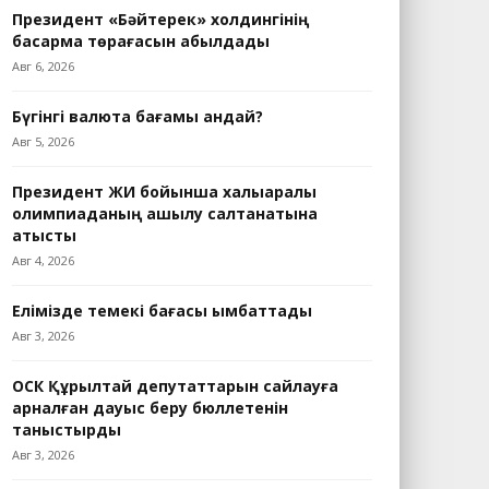
Президент «Бәйтерек» холдингінің
басқарма төрағасын қабылдады
Авг 6, 2026
Бүгінгі валюта бағамы қандай?
Авг 5, 2026
Президент ЖИ бойынша халықаралық
олимпиаданың ашылу салтанатына
қатысты
Авг 4, 2026
Елімізде темекі бағасы қымбаттады
Авг 3, 2026
ОСК Құрылтай депутаттарын сайлауға
арналған дауыс беру бюллетенін
таныстырды
Авг 3, 2026