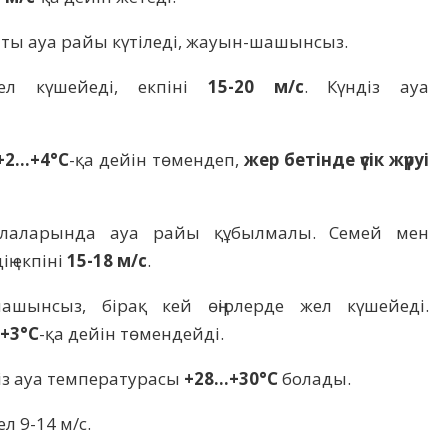
тты ауа райы күтіледі, жауын-шашынсыз.
ел күшейеді, екпіні
15-20 м/с
. Күндіз ауа
+2…+4°C
-қа дейін төмендеп,
жер бетінде үсік жүруі
алаларында ауа райы құбылмалы. Семей мен
ң екпіні
15-18 м/с
.
шынсыз, бірақ кей өңірлерде жел күшейеді.
+3°C
-қа дейін төмендейді.
із ауа температурасы
+28…+30°C
болады.
л 9-14 м/с.