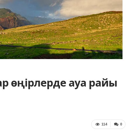
ар өңірлерде ауа райы
114
0