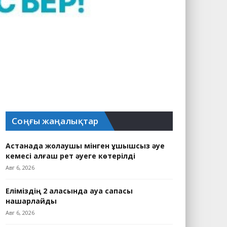
Соңғы жаңалықтар
Астанада жолаушы мінген ұшқышсыз әуе
кемесі алғаш рет әуеге көтерілді
Авг 6, 2026
Еліміздің 2 қаласында ауа сапасы
нашарлайды
Авг 6, 2026