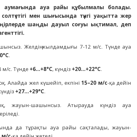
тан аумағында ауа райы құбылмалы болады.
солтүстігі мен шығысында түнгі уақытта жер
ыс өңірлерде шаңды дауыл соғуы ықтимал, деп
генттігі.
шынсыз. Желдің жылдамдығы 7-12 м/с. Түнде ауа
0°C
.
 м/с. Түнде
+6…+8°C
, күндіз
+20…+22°C
.
қ. Алайда жел күшейіп, екпіні
15–20 м/с
-қа дейін
 күндіз
+27…+29°C
.
қ, жауын-шашынсыз. Атырауда күндіз ауа
еріледі.
рында да тұрақты ауа райы сақталады, жауын-
 м/с
-қа дейін жетеді.