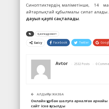
Синоптиктердің мәліметінше, 14 ма
айтарлықтай құбылмалы сипат алады.
дауыл қаупі сақталады
.
Қазгидромет
Facebook
Twitter
Goog
Бөлісу
Avtor
2532 Posts
0 Comme
АЛДЫҢҒЫ ЖАЗБА
Онлайн құрбан шалуға арналған арнайы
сайт іске қосылды