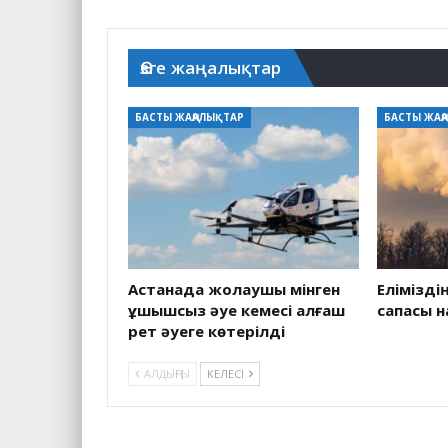
Өзге жаңалықтар
БАСТЫ ЖАҢАЛЫҚТАР
БАСТЫ ЖАҢ
Астанада жолаушы мінген
Елімізді
ұшқышсыз әуе кемесі алғаш
сапасы 
рет әуеге көтерілді
АЛДЫҢҒЫ
КЕЛЕСІ