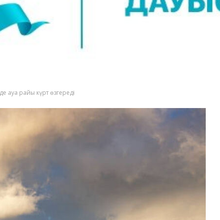
де ауа райы күрт өзгереді