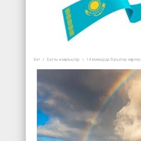
Бет
Басты жаңалықтар
14 мамырда бірқатар өңірлер