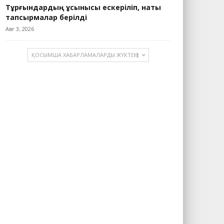
Тұрғындардың ұсынысы ескеріліп, нақты
тапсырмалар берілді
Авг 3, 2026
ҚОСЫМША ХАБАРЛАМАЛАРДЫ ЖҮКТЕҢІЗ