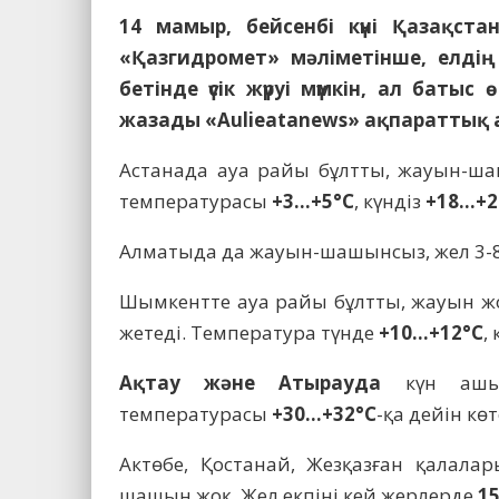
14 мамыр, бейсенбі күні Қазақс
«Қазгидромет» мәліметінше, елдің 
бетінде үсік жүруі мүмкін, ал бат
жазады «Aulieatanews» ақпараттық а
Астанада ауа райы бұлтты, жауын-ша
температурасы
+3…+5°C
, күндіз
+18…+2
Алматыда да жауын-шашынсыз, жел 3-8
Шымкентте ауа райы бұлтты, жауын жо
жетеді. Температура түнде
+10…+12°C
,
Ақтау және Атырауда
күн ашы
температурасы
+30…+32°C
-қа дейін көт
Актөбе, Қостанай, Жезқазған қалала
шашын жоқ. Жел екпіні кей жерлерде
15