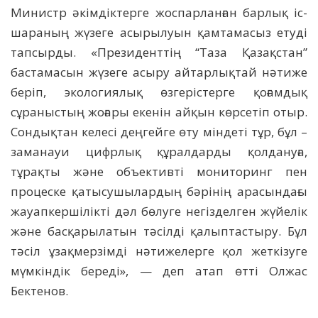
Министр әкімдіктерге жоспарланған барлық іс-
шараның жүзеге асырылуын қамтамасыз етуді
тапсырды. «Президенттің “Таза Қазақстан”
бастамасын жүзеге асыру айтарлықтай нәтиже
беріп, экологиялық өзгерістерге қоғамдық
сұраныстың жоғары екенін айқын көрсетіп отыр.
Сондықтан келесі деңгейге өту міндеті тұр, бұл –
заманауи цифрлық құралдарды қолдануға,
тұрақты және объективті мониторинг пен
процеске қатысушылардың бәрінің арасындағы
жауапкершілікті дәл бөлуге негізделген жүйелік
және басқарылатын тәсілді қалыптастыру. Бұл
тәсіл ұзақмерзімді нәтижелерге қол жеткізуге
мүмкіндік береді», — деп атап өтті Олжас
Бектенов.