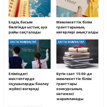
Елдің басым
Мемлекеттік білім
бөлігінде ыстық ауа
гранттарының
райы сақталады
иегерлері анықталды
БАСТЫ ЖАҢАЛЫҚТАР
БАСТЫ ЖАҢАЛЫҚТАР
Еліміздегі
Бүгін сағат 15:00-де
мектептерде
мемлекеттік білім
оқушыларды бағалау
гранттары
жүйесі өзгереді
конкурсының
нәтижесі
жарияланады