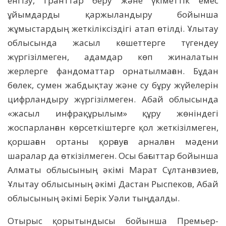
енгізу, гранттар беру және үкіметтік емес
ұйымдарды қаржыландыру бойынша
жұмыстардың жеткіліксіздігі атап өтілді. Ұлытау
облысында жасыл көшеттерге түгендеу
жүргізілмеген, адамдар көп жиналатын
жерлерге фандоматтар орнатылмаған. Бұдан
бөлек, сумен жабдықтау және су бұру жүйелерін
цифрландыру жүргізілмеген. Абай облысында
«жасыл инфрақұрылым» құру жөніндегі
жоспарланған көрсеткіштерге қол жеткізілмеген,
қоршаған ортаны қорғауға арналған мәдени
шаралар да өткізілмеген. Осы бағыттар бойынша
Алматы облысының әкімі Марат Сұлтанғазиев,
Ұлытау облысының әкімі Дастан Рыспеков, Абай
облысының әкімі Берік Уәли тыңдалды.
Отырыс қорытындысы бойынша Премьер-