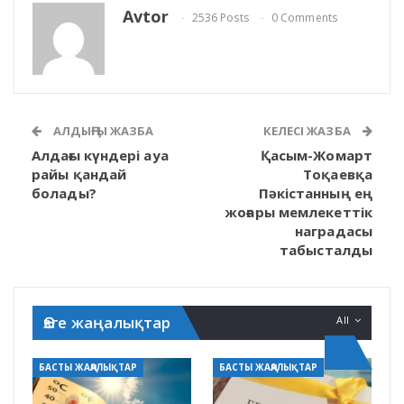
Avtor
2536 Posts
0 Comments
АЛДЫҢҒЫ ЖАЗБА
КЕЛЕСІ ЖАЗБА
Алдағы күндері ауа
Қасым-Жомарт
райы қандай
Тоқаевқа
болады?
Пәкістанның ең
жоғары мемлекеттік
наградасы
табысталды
Өзге жаңалықтар
All
БАСТЫ ЖАҢАЛЫҚТАР
БАСТЫ ЖАҢАЛЫҚТАР