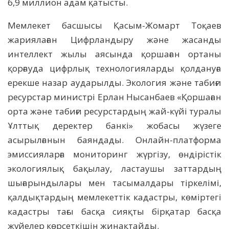
6,9 миллион адам қатысты.
Мемлекет басшысы Қасым-Жомарт Тоқаев
жариялаған Цифрландыру және жасанды
интеллект жылы аясында қоршаған ортаны
қорғауда цифрлық технологияларды қолдануға
ерекше назар аударылды. Экология және табиғи
ресурстар министрі Ерлан Нысанбаев «Қоршаған
орта және табиғи ресурстардың жай-күйі туралы
Ұлттық деректер банкі» жобасы жүзеге
асырылғанын баяндады. Онлайн-платформа
эмиссияларға мониторинг жүргізу, өндірістік
экологиялық бақылау, ластаушы заттардың
шығарындылары мен тасымалдары тіркелімі,
қалдықтардың мемлекеттік кадастры, көміртегі
кадастры тағы басқа сияқты бірқатар басқа
жүйелер көрсеткішін жинақтайды.