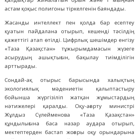
астам қоқыс полигоны тіркелгенін баяндады.
Жасанды интеллект пен қолда бар есептеу
қуатын пайдалана отырып, кешенді тәсілдің
қажеттігі атап өтілді. Цифрлық шешімдер енгізу
«Таза Қазақстан» тұжырымдамасын жүзеге
асырудың ашықтығын, бақылау тиімділігін
арттырады.
Сондай-ақ отырыс барысында халықтың
экологиялық мәдениетін қалыптастыру
бойынша жүргізіліп жатқан жұмыстардың
нәтижелері қаралды. Оқу-ағарту министрі
Жұлдыз Сүлейменова «Таза Қазақстан»
құндылығына баса назар аудара отырып,
мектептерден бастап жоғары оқу орындарына