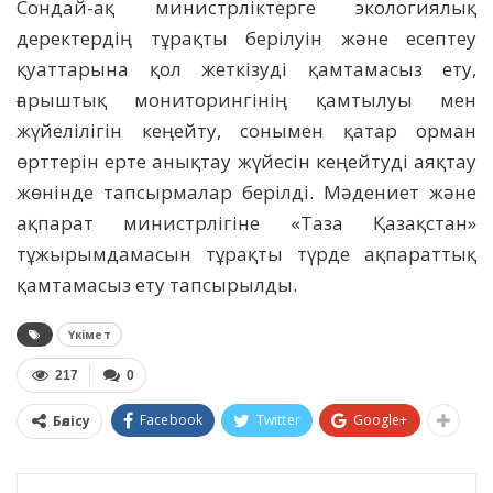
Сондай-ақ министрліктерге экологиялық
деректердің тұрақты берілуін және есептеу
қуаттарына қол жеткізуді қамтамасыз ету,
ғарыштық мониторингінің қамтылуы мен
жүйелілігін кеңейту, сонымен қатар орман
өрттерін ерте анықтау жүйесін кеңейтуді аяқтау
жөнінде тапсырмалар берілді. Мәдениет және
ақпарат министрлігіне «Таза Қазақстан»
тұжырымдамасын тұрақты түрде ақпараттық
қамтамасыз ету тапсырылды.
Үкімет
217
0
Facebook
Twitter
Google+
Бөлісу