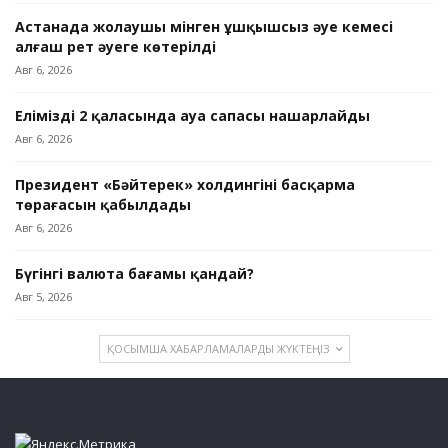
Астанада жолаушы мінген ұшқышсыз әуе кемесі
алғаш рет әуеге көтерілді
Авг 6, 2026
Еліміздің 2 қаласында ауа сапасы нашарлайды
Авг 6, 2026
Президент «Бәйтерек» холдингінің басқарма
төрағасын қабылдады
Авг 6, 2026
Бүгінгі валюта бағамы қандай?
Авг 5, 2026
ҚОСЫМША ХАБАРЛАМАЛАРДЫ ЖҮКТЕҢІЗ