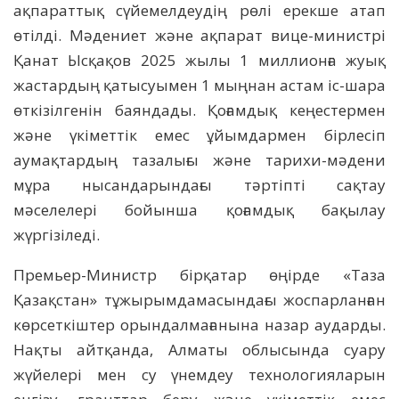
ақпараттық сүйемелдеудің рөлі ерекше атап
өтілді. Мәдениет және ақпарат вице-министрі
Қанат Ысқақов 2025 жылы 1 миллионға жуық
жастардың қатысуымен 1 мыңнан астам іс-шара
өткізілгенін баяндады. Қоғамдық кеңестермен
және үкіметтік емес ұйымдармен бірлесіп
аумақтардың тазалығы және тарихи-мәдени
мұра нысандарындағы тәртіпті сақтау
мәселелері бойынша қоғамдық бақылау
жүргізіледі.
Премьер-Министр бірқатар өңірде «Таза
Қазақстан» тұжырымдамасындағы жоспарланған
көрсеткіштер орындалмағанына назар аударды.
Нақты айтқанда, Алматы облысында суару
жүйелері мен су үнемдеу технологияларын