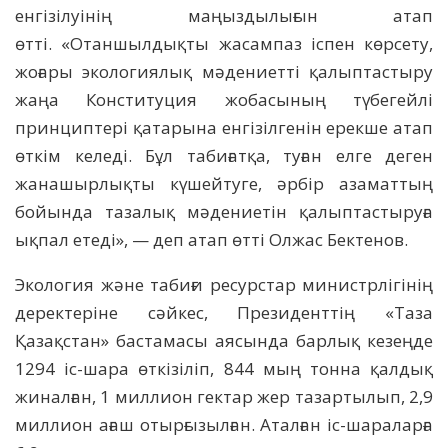
енгізілуінің маңыздылығын атап
өтті. «Отаншылдықты жасампаз іспен көрсету,
жоғары экологиялық мәдениетті қалыптастыру
жаңа Конституция жобасының түбегейлі
принциптері қатарына енгізілгенін ерекше атап
өткім келеді. Бұл табиғатқа, туған елге деген
жанашырлықты күшейтуге, әрбір азаматтың
бойында тазалық мәдениетін қалыптастыруға
ықпал етеді», — деп атап өтті Олжас Бектенов.
Экология және табиғи ресурстар министрлігінің
деректеріне сәйкес, Президенттің «Таза
Қазақстан» бастамасы аясында барлық кезеңде
1294 іс-шара өткізіліп, 844 мың тонна қалдық
жиналған, 1 миллион гектар жер тазартылып, 2,9
миллион ағаш отырғызылған. Аталған іс-шараларға