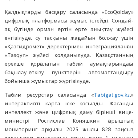
Қалдықтарды басқару саласында «EcoQolday»
цифрлық платформасы жұмыс істейді. Сондай-
ақ бүгінде орман өртін ерте анықтау жүйесі
енгізілуде, су тасқыны жағдайын болжау үшін
«Қазгидромет» деректерімен интеграцияланған
«Tasqyn» жүйесі қолданылуда. Қазақстанның
ерекше қорғалатын табиғи аумақтарындағы
бақылау-өткізу пункттерін автоматтандыру
бойынша жұмыстар жүргізілуде.
Табиғи ресурстар саласында «
Tabigat.gov.kz
.»
интерактивті карта іске қосылды. Жасанды
интеллект және цифрлық даму бірінші вице-
министрі Ростислав Коняшкин ғарыштық
мониторинг арқылы 2025 жылы 828 заңсыз
қалдықтар жиналатын орын және 1 мыңнан