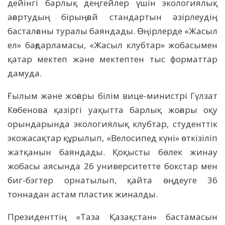
дейінгі барлық деңгейлер үшін экологиялық
ағартудың бірыңғай стандартын әзірлеудің
басталғаны туралы баяндады. Өңірлерде «Жасыл
ел» бағдарламасы, «Жасыл клубтар» жобасымен
қатар мектеп және мектептен тыс форматтар
дамуда.
Ғылым және жоғары білім вице-министрі Гүлзат
Көбенова қазіргі уақытта барлық жоғары оқу
орындарында экологиялық клубтар, студенттік
экожасақтар құрылып, «Велосипед күні» өткізіліп
жатқанын баяндады. Қоқысты бөлек жинау
жобасы аясында 26 университетте бокстар мен
биг-бэгтер орнатылып, қайта өңдеуге 36
тоннадан астам пластик жиналды.
Президенттің «Таза Қазақстан» бастамасын