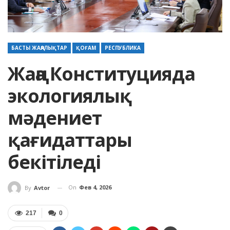
БАСТЫ ЖАҢАЛЫҚТАР
ҚОҒАМ
РЕСПУБЛИКА
Жаңа Конституцияда
экологиялық
мәдениет
қағидаттары
бекітіледі
On
Фев 4, 2026
By
Avtor
217
0