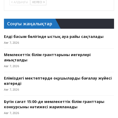
АЛДЫҢҒЫ
КЕЛЕСІ
Соңғы жаңалықтар
Елдің басым бөлігінде ыстық ауа райы сақталады
Авг 7, 2026
Мемлекеттік білім гранттарының иегерлері
анықталды
Авг 7, 2026
Еліміздегі мектептерде оқушыларды бағалау жүйесі
өзгереді
Авг 7, 2026
Бүгін сағат 15:00-де мемлекеттік білім гранттары
конкурсының нәтижесі жарияланады
Авг 7, 2026