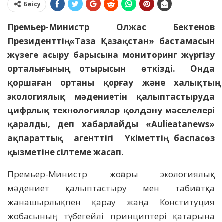
Бөлісу
Премьер-Министр Олжас Бектенов
Президенттің «Таза Қазақстан» бастамасын
жүзеге асыру барысына мониторинг жүргізу
орталығының отырысын өткізді. Онда
қоршаған ортаны қорғау және халықтың
экологиялық мәдениетін қалыптастыруда
цифрлық технологиялар қолдану мәселелері
қаралды, деп хабарлайды «Aulieatanews»
ақпараттық агенттігі Үкіметтің баспасөз
қызметіне сілтеме жасап.
Премьер-Министр жоғары экологиялық
мәдениет қалыптастыру мен табиғатқа
жанашырлықпен қарау жаңа Конституция
жобасының түбегейлі принциптері қатарына