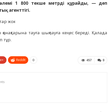
өлемі 1 800 текше метрді құрайды, — деп
ық агенттігі.
ар жоқ.
онақтарына тауға шықпауға кеңес береді. Қалада
п тұр.
le+
ReddIt
457
0
nts