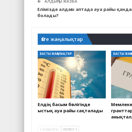
АЛДЫҢҒЫ ЖАЗБА
Елімізде алдағы аптада ауа райы қанда
болады?
Өзге жаңалықтар
БАСТЫ ЖАҢАЛЫҚТАР
БАСТЫ ЖАҢ
Елдің басым бөлігінде
Мемлекет
ыстық ауа райы сақталады
грантта
анықта
АЛДЫҢҒЫ
КЕЛЕСІ