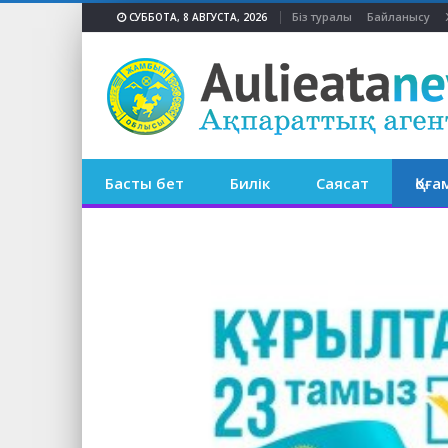
Біз туралы
Байланысу
СУББОТА, 8 АВГУСТА, 2026
Басты бет
Билік
Саясат
Қоға