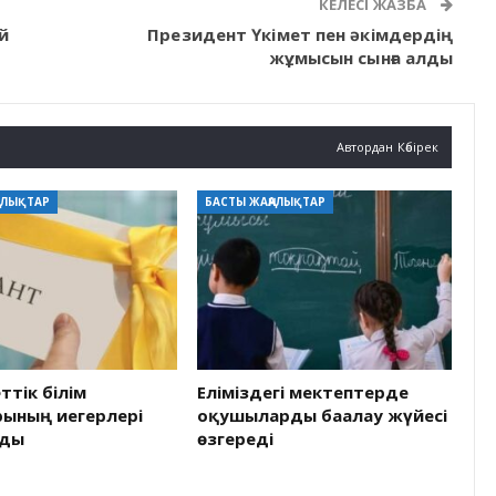
КЕЛЕСІ ЖАЗБА
й
Президент Үкімет пен әкімдердің
жұмысын сынға алды
Автордан Көбірек
АЛЫҚТАР
БАСТЫ ЖАҢАЛЫҚТАР
тік білім
Еліміздегі мектептерде
рының иегерлері
оқушыларды бағалау жүйесі
лды
өзгереді