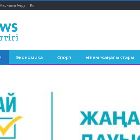
Жарнама беру
Ru
м
Экономика
Спорт
Әлем жаңалықтары