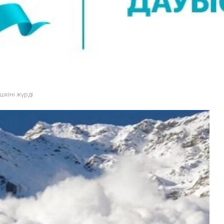
шкіні жүрді