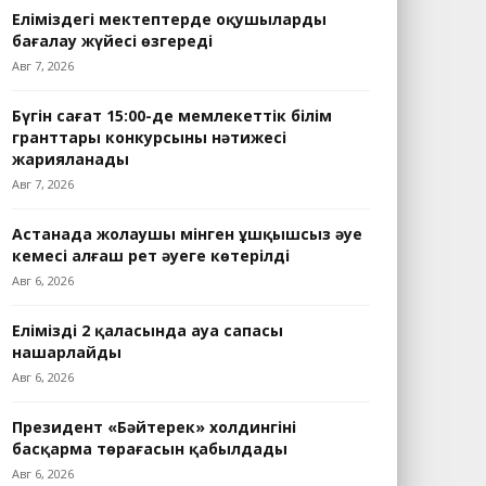
Еліміздегі мектептерде оқушыларды
бағалау жүйесі өзгереді
Авг 7, 2026
Бүгін сағат 15:00-де мемлекеттік білім
гранттары конкурсының нәтижесі
жарияланады
Авг 7, 2026
Астанада жолаушы мінген ұшқышсыз әуе
кемесі алғаш рет әуеге көтерілді
Авг 6, 2026
Еліміздің 2 қаласында ауа сапасы
нашарлайды
Авг 6, 2026
Президент «Бәйтерек» холдингінің
басқарма төрағасын қабылдады
Авг 6, 2026