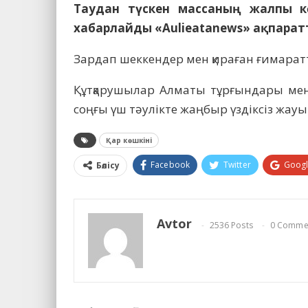
Таудан түскен массаның жалпы к
хабарлайды «Aulieatanews» ақпаратт
Зардап шеккендер мен қираған ғимаратт
Құтқарушылар Алматы тұрғындары мен қ
соңғы үш тәулікте жаңбыр үздіксіз жауы
Қар көшкіні
Facebook
Twitter
Goog
Бөлісу
Avtor
2536 Posts
0 Comme