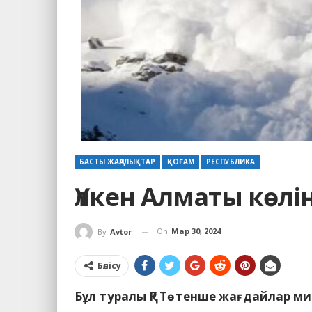
БАСТЫ ЖАҢАЛЫҚТАР
ҚОҒАМ
РЕСПУБЛИКА
Үлкен Алматы көлі
On
Мар 30, 2024
By
Avtor
Бөлісу
Бұл туралы ҚР Төтенше жағдайлар ми