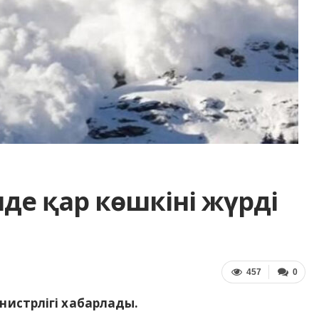
нде қар көшкіні жүрді
457
0
нистрлігі хабарлады.