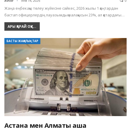
Avtor
Янв 14, 2026
0
Жаңа еңбекақы төлеу жүйесіне сәйкес, 2026 жылы 1 қаңтардан
бастап офицерлердің лауазымдық жалақысын 23%, ал қатардағы…
АРЫ ҚАРАЙ ОҚУ...
БАСТЫ ЖАҢАЛЫҚТАР
Астана мен Алматы ақша