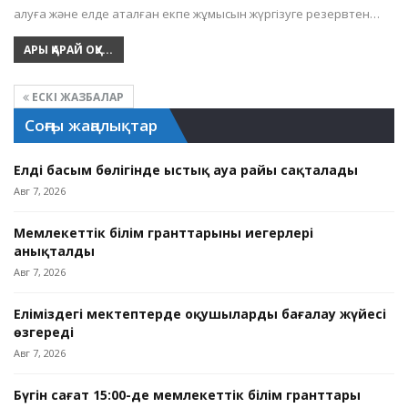
алуға және елде аталған екпе жұмысын жүргізуге резервтен…
АРЫ ҚАРАЙ ОҚУ...
ЕСКІ ЖАЗБАЛАР
Соңғы жаңалықтар
Елдің басым бөлігінде ыстық ауа райы сақталады
Авг 7, 2026
Мемлекеттік білім гранттарының иегерлері
анықталды
Авг 7, 2026
Еліміздегі мектептерде оқушыларды бағалау жүйесі
өзгереді
Авг 7, 2026
Бүгін сағат 15:00-де мемлекеттік білім гранттары