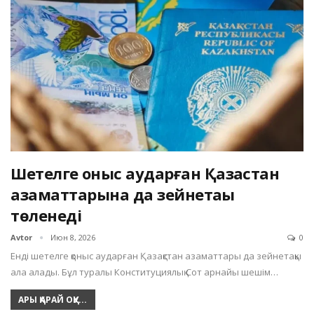
Шетелге қоныс аударған Қазақстан
азаматтарына да зейнетақы
төленеді
Avtor
Июн 8, 2026
0
Енді шетелге қоныс аударған Қазақстан азаматтары да зейнетақы
ала алады. Бұл туралы Конституциялық Сот арнайы шешім…
АРЫ ҚАРАЙ ОҚУ...