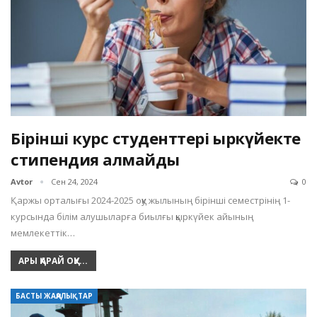
Бірінші курс студенттері қыркүйекте
стипендия алмайды
Avtor
Сен 24, 2024
0
Қаржы орталығы 2024-2025 оқу жылының бірінші семестрінің 1-
курсында білім алушыларға биылғы қыркүйек айының
мемлекеттік…
АРЫ ҚАРАЙ ОҚУ...
БАСТЫ ЖАҢАЛЫҚТАР