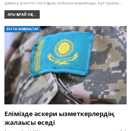
дамыту агенттігі тиісті қаулы жобасын жариялады. Бұл туралы…
АРЫ ҚАРАЙ ОҚУ...
БАСТЫ ЖАҢАЛЫҚТАР
Елімізде әскери қызметкерлердің
жалақысы өседі