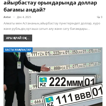
айырбастау орындарында доллар
бағамы қандай?
Avtor
Дек 4, 2025
0
Алматы мен Астананың айырбастау пунктеріндегі доллар, еуро
және рубльдің орташа сатып алу және сату бағамдары…
АРЫ ҚАРАЙ ОҚУ...
БАСТЫ ЖАҢАЛЫҚТАР