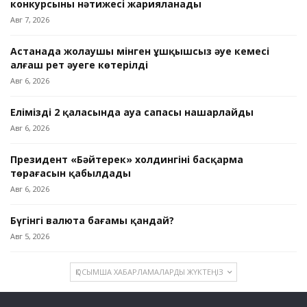
конкурсының нәтижесі жарияланады
Авг 7, 2026
Астанада жолаушы мінген ұшқышсыз әуе кемесі
алғаш рет әуеге көтерілді
Авг 6, 2026
Еліміздің 2 қаласында ауа сапасы нашарлайды
Авг 6, 2026
Президент «Бәйтерек» холдингінің басқарма
төрағасын қабылдады
Авг 6, 2026
Бүгінгі валюта бағамы қандай?
Авг 5, 2026
ҚОСЫМША ХАБАРЛАМАЛАРДЫ ЖҮКТЕҢІЗ