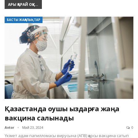
АРЫ ҚАРАЙ ОҚУ...
БАСТЫ ЖАҢАЛЫҚТАР
Қазақстанда оқушы қыздарға жаңа
вакцина салынады
Avtor
Май 23, 2024
0
Үкімет адам папилломасы вирусына (АПВ) қарсы вакцина сатып