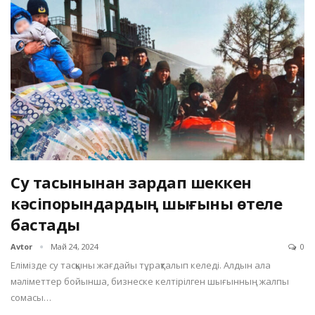
Су тасқынынан зардап шеккен
кәсіпорындардың шығыны өтеле
бастады
Avtor
Май 24, 2024
0
Елімізде су тасқыны жағдайы тұрақталып келеді. Алдын ала
мәліметтер бойынша, бизнеске келтірілген шығынның жалпы
сомасы…