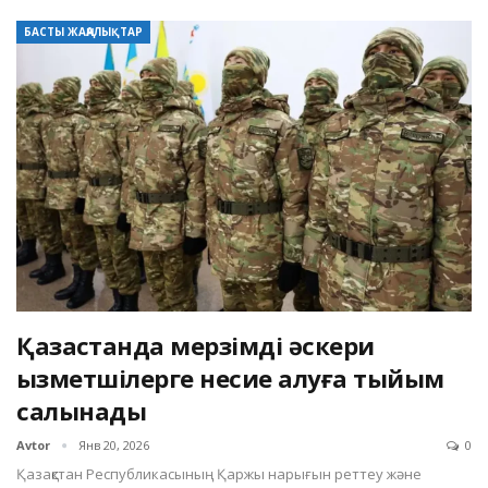
БАСТЫ ЖАҢАЛЫҚТАР
Қазақстанда мерзімді әскери
қызметшілерге несие алуға тыйым
салынады
Avtor
Янв 20, 2026
0
Қазақстан Республикасының Қаржы нарығын реттеу және