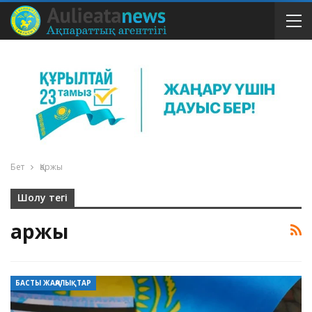
Бет
Қаржы
Шолу тегі
Қаржы
БАСТЫ ЖАҢАЛЫҚТАР