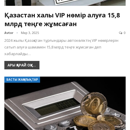
Қазақстан халқы VIP нөмір алуға 15,8
млрд теңге жұмсаған
Avtor
Мар 3, 2025
0
2024 жылы Қазақстан тұрғындары автокөліктің VIP нөмірлерін
сатып алуға шамамен 15,8 млрд теңге жұмсаған деп
хабарлайды…
АРЫ ҚАРАЙ ОҚУ...
БАСТЫ ЖАҢАЛЫҚТАР