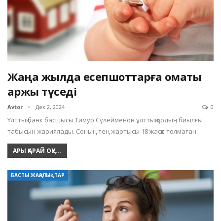
Жаңа жылда есепшоттарға қомақты
қаржы түседі
Avtor
Дек 2, 2024
0
Ұлттық банк басшысы Тимур Сүлейменов ұлттық қордың биылғы
табысын жариялады. Соның тең жартысы 18 жасқа толмаған…
АРЫ ҚАРАЙ ОҚУ...
БАСТЫ ЖАҢАЛЫҚТАР