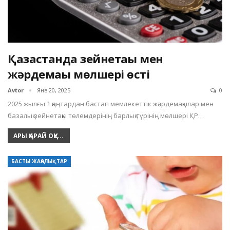
Қазақстанда зейнетақы мен
жәрдемақы мөлшері өсті
Avtor
Янв 20, 2025
0
2025 жылғы 1 қаңтардан бастап мемлекеттік жәрдемақылар мен
базалық зейнетақы төлемдерінің барлық түрінің мөлшері ҚР…
АРЫ ҚАРАЙ ОҚУ...
БАСТЫ ЖАҢАЛЫҚТАР