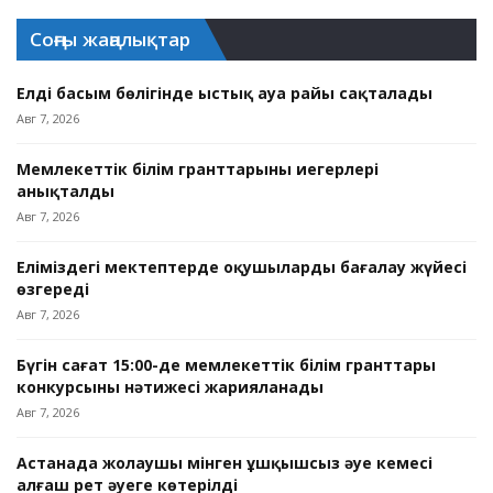
Соңғы жаңалықтар
Елдің басым бөлігінде ыстық ауа райы сақталады
Авг 7, 2026
Мемлекеттік білім гранттарының иегерлері
анықталды
Авг 7, 2026
Еліміздегі мектептерде оқушыларды бағалау жүйесі
өзгереді
Авг 7, 2026
Бүгін сағат 15:00-де мемлекеттік білім гранттары
конкурсының нәтижесі жарияланады
Авг 7, 2026
Астанада жолаушы мінген ұшқышсыз әуе кемесі
алғаш рет әуеге көтерілді