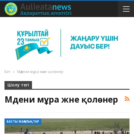
Бет
Мәдени мұра және қолөнер
Шолу тегі
Мәдени мұра және қолөнер
БАСТЫ ЖАҢАЛЫҚТАР