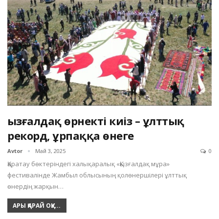
Қызғалдақ өрнекті киіз – ұлттық
рекорд, ұрпаққа өнеге
Avtor
Май 3, 2025
0
Қаратау бөктеріндегі халықаралық «Қызғалдақ мұра»
фестивалінде Жамбыл облысының қолөнершілері ұлттық
өнердің жарқын…
АРЫ ҚАРАЙ ОҚУ...