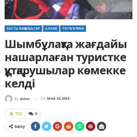
БАСТЫ ЖАҢАЛЫҚТАР
ҚОҒАМ
РЕСПУБЛИКА
Шымбұлақта жағдайы
нашарлаған туристке
құтқарушылар көмекке
келді
On
Май 10, 2024
By
Avtor
722
0
Бөлісу