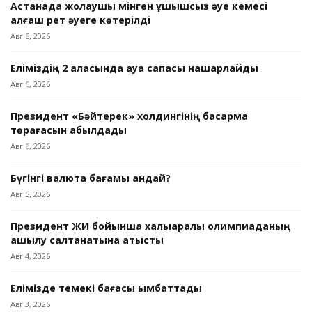
Астанада жолаушы мінген ұшқышсыз әуе кемесі
алғаш рет әуеге көтерілді
Авг 6, 2026
Еліміздің 2 қаласында ауа сапасы нашарлайды
Авг 6, 2026
Президент «Бәйтерек» холдингінің басқарма
төрағасын қабылдады
Авг 6, 2026
Бүгінгі валюта бағамы қандай?
Авг 5, 2026
Президент ЖИ бойынша халықаралық олимпиаданың
ашылу салтанатына қатысты
Авг 4, 2026
Елімізде темекі бағасы қымбаттады
Авг 3, 2026