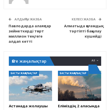
АЛДЫҢҒЫ ЖАЗБА
КЕЛЕСІ ЖАЗБА
Павлодарда алаяқтар
Алматыда қоғамдық
зейнеткерді төрт
тәртіпті бақылау
миллион теңгеге
күшейді
алдап кетті
Өзге жаңалықтар
All
БАСТЫ ЖАҢАЛЫҚТАР
БАСТЫ ЖАҢАЛЫҚТАР
Астанада жолаушы
Еліміздің 2 қаласында