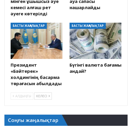
мінген ұшқышсыз әуе
ауа сапасы
кемесі алғаш рет
нашарлайды
әуеге көтерілді
БАСТЫ ЖАҢАЛЫҚТАР
БАСТЫ ЖАҢАЛЫҚТАР
Президент
Бүгінгі валюта бағамы
«Бәйтерек»
қандай?
холдингінің басқарма
төрағасын қабылдады
АЛДЫҢҒЫ
КЕЛЕСІ
Соңғы жаңалықтар