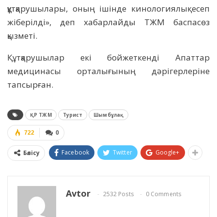
құтқарушылары, оның ішінде кинологиялық есеп
жіберілді», деп хабарлайды ТЖМ баспасөз
қызметі.
Құтқарушылар екі бойжеткенді Апаттар
медицинасы орталығының дәрігерлеріне
тапсырған.
ҚР ТЖМ
Турист
Шымбұлақ
722
0
Facebook
Twitter
Google+
Бөлісу
Avtor
2532 Posts
0 Comments