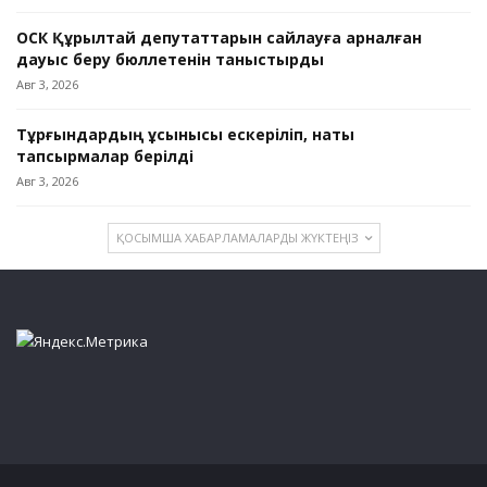
ОСК Құрылтай депутаттарын сайлауға арналған
дауыс беру бюллетенін таныстырды
Авг 3, 2026
Тұрғындардың ұсынысы ескеріліп, нақты
тапсырмалар берілді
Авг 3, 2026
ҚОСЫМША ХАБАРЛАМАЛАРДЫ ЖҮКТЕҢІЗ