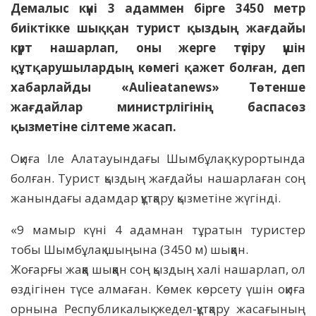
Демалыс күні 3 адаммен бірге 3450 метр
биіктікке шыққан турист қыздың жағдайы
күрт нашарлап, оны жерге түсіру үшін
құтқарушылардың көмегі қажет болған, деп
хабарлайды «Aulieatanews» Төтенше
жағдайлар министрлігінің баспасөз
қызметіне сілтеме жасап.
Оқиға Іле Алатауындағы Шымбұлақ курортында
болған. Турист қыздың жағдайы нашарлаған соң
жанындағы адамдар құтқару қызметіне жүгінді.
«9 мамыр күні 4 адамнан тұратын туристер
тобы Шымбұлақ шыңына (3450 м) шыққан.
Жоғарғы жаққа шыққан соң қыздың халі нашарлап, ол
өздігінен түсе алмаған. Көмек көрсету үшін оқиға
орнына Республикалық жедел-құтқару жасағының