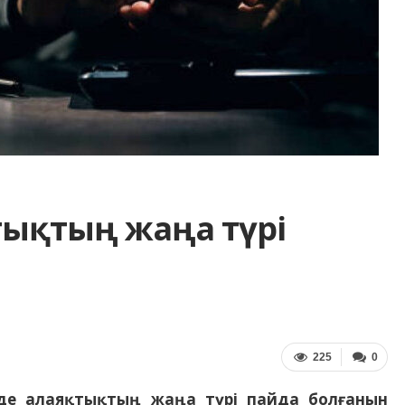
тықтың жаңа түрі
225
0
 елде алаяқтықтың жаңа түрі пайда болғанын