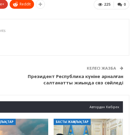
le+
ReddIt
225
0
nts
КЕЛЕСІ ЖАЗБА
Президент Республика күніне арналған
салтанатты жиында сөз сөйледі
Автордан Көбірек
АЛЫҚТАР
БАСТЫ ЖАҢАЛЫҚТАР