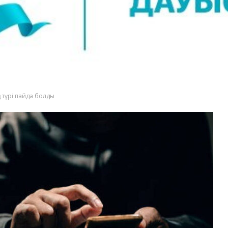
а түрі пайда болды