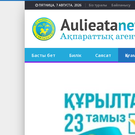
Біз туралы
Байланысу
ПЯТНИЦА, 7 АВГУСТА, 2026
Басты бет
Билік
Саясат
Қоға