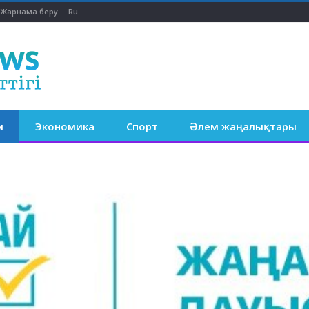
Жарнама беру
Ru
м
Экономика
Спорт
Әлем жаңалықтары