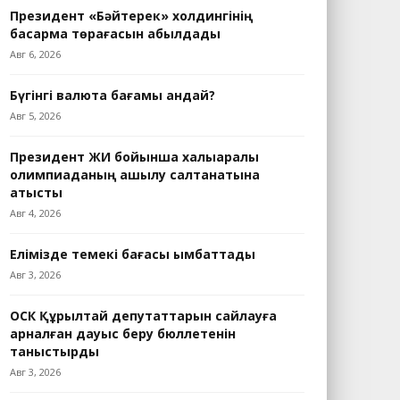
Президент «Бәйтерек» холдингінің
басқарма төрағасын қабылдады
Авг 6, 2026
Бүгінгі валюта бағамы қандай?
Авг 5, 2026
Президент ЖИ бойынша халықаралық
олимпиаданың ашылу салтанатына
қатысты
Авг 4, 2026
Елімізде темекі бағасы қымбаттады
Авг 3, 2026
ОСК Құрылтай депутаттарын сайлауға
арналған дауыс беру бюллетенін
таныстырды
Авг 3, 2026