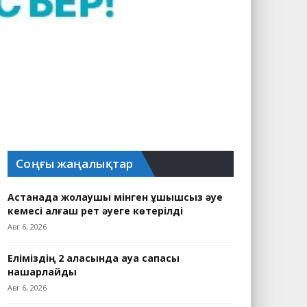
Соңғы жаңалықтар
Астанада жолаушы мінген ұшқышсыз әуе
кемесі алғаш рет әуеге көтерілді
Авг 6, 2026
Еліміздің 2 қаласында ауа сапасы
нашарлайды
Авг 6, 2026