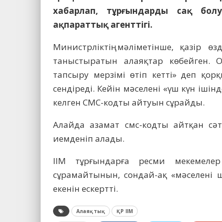
хабарлап, тұрғындарды сақ бол
ақпараттық агенттігі.
Министрліктің мәліметінше, қазір өз
таныстыратын алаяқтар көбейген. О
тапсыру мерзімі өтіп кетті» деп қо
сендіреді. Кейін мәселені «үш күн ішін
келген СМС-кодты айтуын сұрайды.
Алайда азамат смс-кодты айтқан сәт
иемденіп алады.
ІІМ тұрғындарға ресми мекемеле
сұрамайтынын, сондай-ақ «мәселені ш
екенін ескертті.
Алаяқтық
ҚР ІІМ