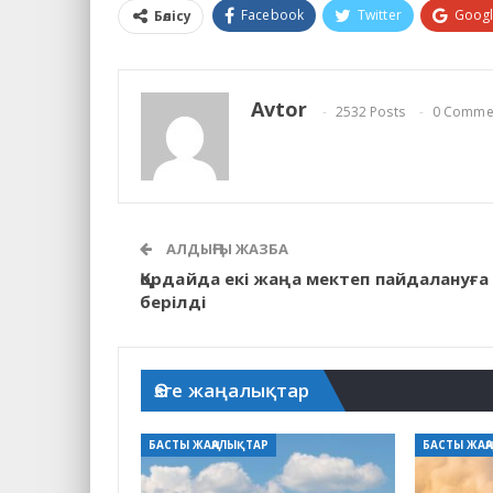
Facebook
Twitter
Goog
Бөлісу
Avtor
2532 Posts
0 Comme
АЛДЫҢҒЫ ЖАЗБА
Қордайда екі жаңа мектеп пайдалануға
берілді
Өзге жаңалықтар
БАСТЫ ЖАҢАЛЫҚТАР
БАСТЫ ЖАҢ