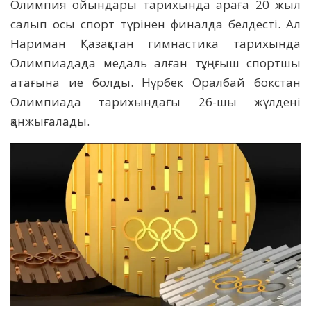
Олимпия ойындары тарихында араға 20 жыл
салып осы спорт түрінен финалда белдесті. Ал
Нариман Қазақстан гимнастика тарихында
Олимпиадада медаль алған тұңғыш спортшы
атағына ие болды. Нұрбек Оралбай бокстан
Олимпиада тарихындағы 26-шы жүлдені
қанжығалады.