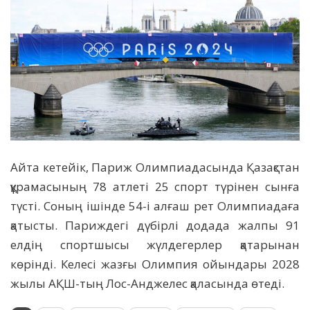
Айта кетейік, Париж Олимпиадасында Қазақстан
құрамасының 78 атлеті 25 спорт түрінен сынға
түсті. Соның ішінде 54-і алғаш рет Олимпиадаға
қатысты. Париждегі дүбірлі додада жалпы 91
елдің спортшысы жүлдегерлер қатарынан
көрінді. Келесі жазғы Олимпия ойындары 2028
жылы АҚШ-тың Лос-Анджелес қаласында өтеді.