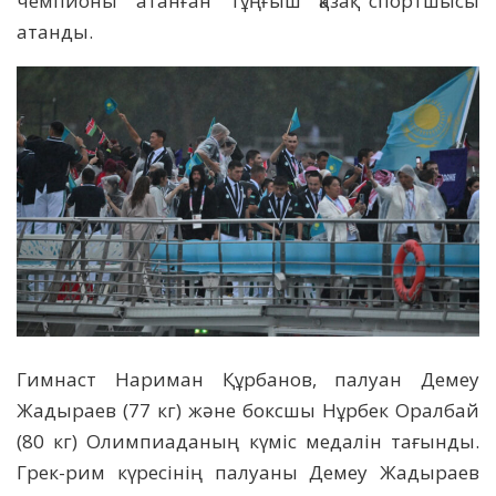
чемпионы атанған тұңғыш қазақ спортшысы
атанды.
Гимнаст Нариман Құрбанов, палуан Демеу
Жадыраев (77 кг) және боксшы Нұрбек Оралбай
(80 кг) Олимпиаданың күміс медалін тағынды.
Грек-рим күресінің палуаны Демеу Жадыраев