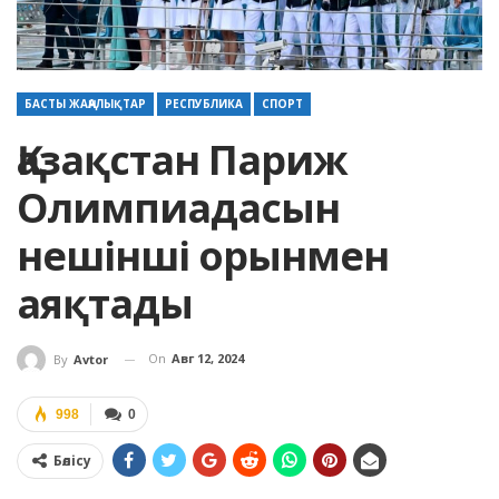
БАСТЫ ЖАҢАЛЫҚТАР
РЕСПУБЛИКА
СПОРТ
Қазақстан Париж
Олимпиадасын
нешінші орынмен
аяқтады
On
Авг 12, 2024
By
Avtor
998
0
Бөлісу