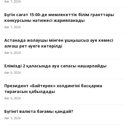
Авг 7, 2026
Бүгін сағат 15:00-де мемлекеттік білім гранттары
конкурсының нәтижесі жарияланады
Авг 7, 2026
Астанада жолаушы мінген ұшқышсыз әуе кемесі
алғаш рет әуеге көтерілді
Авг 6, 2026
Еліміздің 2 қаласында ауа сапасы нашарлайды
Авг 6, 2026
Президент «Бәйтерек» холдингінің басқарма
төрағасын қабылдады
Авг 6, 2026
Бүгінгі валюта бағамы қандай?
Авг 5, 2026