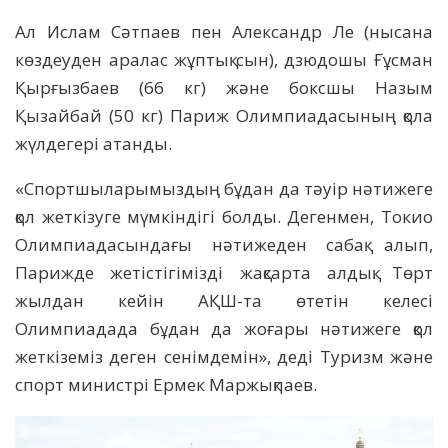
Ал Ислам Сәтпаев пен Александр Ле (нысана
көздеуден аралас жұптық сын), дзюдошы Ғұсман
Қырғызбаев (66 кг) және боксшы Назым
Қызайбай (50 кг) Париж Олимпиадасының қола
жүлдегері атанды.
«Спортшыларымыздың бұдан да тәуір нәтижеге
қол жеткізуге мүмкіндігі болды. Дегенмен, Токио
Олимпиадасындағы нәтижеден сабақ алып,
Парижде жетістігімізді жақсарта алдық. Төрт
жылдан кейін АҚШ-та өтетін келесі
Олимпиадада бұдан да жоғары нәтижеге қол
жеткіземіз деген сенімдемін», деді Туризм және
спорт министрі Ермек Маржықпаев.