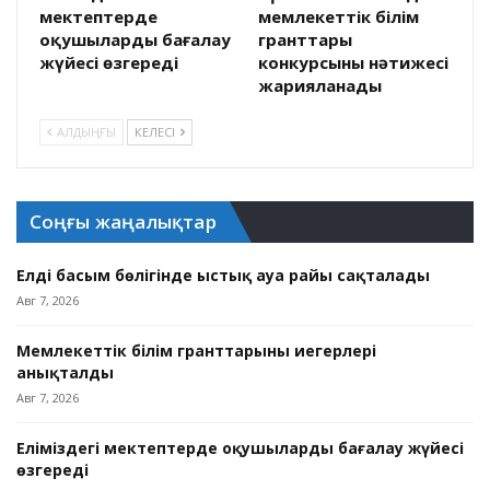
мектептерде
мемлекеттік білім
оқушыларды бағалау
гранттары
жүйесі өзгереді
конкурсының нәтижесі
жарияланады
АЛДЫҢҒЫ
КЕЛЕСІ
Соңғы жаңалықтар
Елдің басым бөлігінде ыстық ауа райы сақталады
Авг 7, 2026
Мемлекеттік білім гранттарының иегерлері
анықталды
Авг 7, 2026
Еліміздегі мектептерде оқушыларды бағалау жүйесі
өзгереді