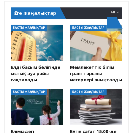
Өзге жаңалықтар
All
БАСТЫ ЖАҢАЛЫҚТАР
БАСТЫ ЖАҢАЛЫҚТАР
Елдің басым бөлігінде
Мемлекеттік білім
ыстық ауа райы
гранттарының
сақталады
иегерлері анықталды
БАСТЫ ЖАҢАЛЫҚТАР
БАСТЫ ЖАҢАЛЫҚТАР
Еліміздегі
Бүгін сағат 15:00-де