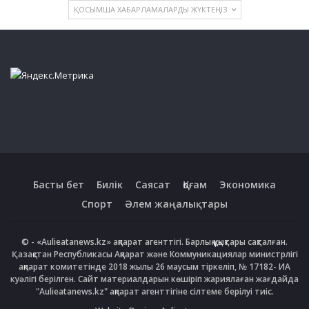
ҚОСЫМША ХАБАРЛАМАЛАРДЫ ЖҮКТЕҢІЗ
Басты бет
Билік
Саясат
Қоғам
Экономика
Спорт
Әлем жаңалықтары
© - «Aulieatanews.kz» ақпарат агенттігі. Барлық құқықтары сақталған.
Қазақстан Республикасы Ақпарат және Коммуникациялар министрлігі
ақпарат комитетінде 2018 жылы 26 маусым тіркеліп, № 17182- ИА
куәлігі берілген. Сайт материалдарын көшіріп жариялаған жағдайда
"Aulieatanews.kz" ақпарат агенттігіне сілтеме берілуі тиіс.