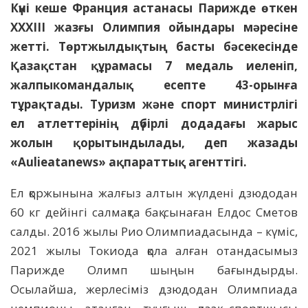
Күні кеше Франция астанасы Парижде өткен
XXXIII жазғы Олимпия ойындары мәресіне
жетті. Төртжылдықтың басты бәсекесінде
Қазақстан құрамасы 7 медаль иеленіп,
жалпыкомандалық есепте 43-орынға
тұрақтады. Туризм және спорт министрлігі
ел атлеттерінің дүбірлі додадағы жарыс
жолын қорытындылады, деп жазады
«Aulieatanews» ақпараттық агенттігі.
Ел қоржынына жалғыз алтын жүлдені дзюдодан
60 кг дейінгі салмақта бақ сынаған Елдос Сметов
салды. 2016 жылы Рио Олимпиадасында – күміс,
2021 жылы Токиода қола алған отандасымыз
Парижде Олимп шыңын бағындырды.
Осылайша, жерлесіміз дзюдодан Олимпиада