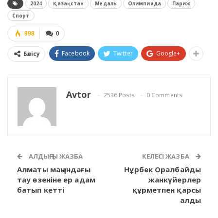
2024
Қазақстан
Медаль
Олимпиада
Париж
Спорт
998
0
Facebook
Twitter
Google+
Бөлісу
Avtor
2536 Posts
0 Comments
АЛДЫҢҒЫ ЖАЗБА
КЕЛЕСІ ЖАЗБА
Алматы маңындағы
Нұрбек Оралбайды
тау өзеніне ер адам
жанкүйерлер
батып кетті
құрметпен қарсы
алды