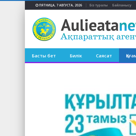
Біз туралы
Байланысу
ПЯТНИЦА, 7 АВГУСТА, 2026
Басты бет
Билік
Саясат
Қоға