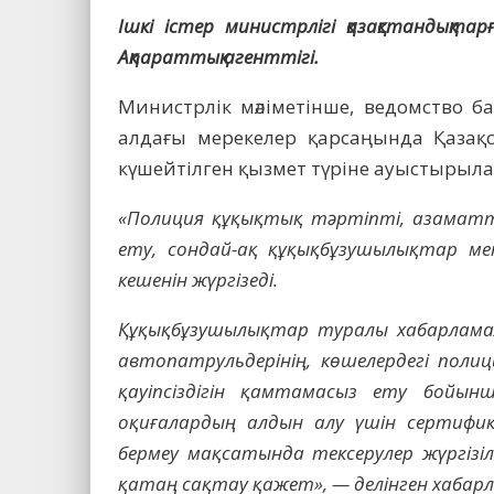
Ішкі істер министрлігі қазақстандықтар
Ақпараттық агенттігі.
Министрлік мәліметінше, ведомство 
алдағы мерекелер қарсаңында Қазақ
күшейтілген қызмет түріне ауыстырыл
«Полиция құқықтық тәртіпті, азамат
ету, сондай-ақ құқықбұзушылықтар м
кешенін жүргізеді.
Құқықбұзушылықтар туралы хабарламал
автопатрульдерінің, көшелердегі пол
қауіпсіздігін қамтамасыз ету бойы
оқиғалардың алдын алу үшін сертифи
бермеу мақсатында тексерулер жүргізі
қатаң сақтау қажет», — делінген хабар