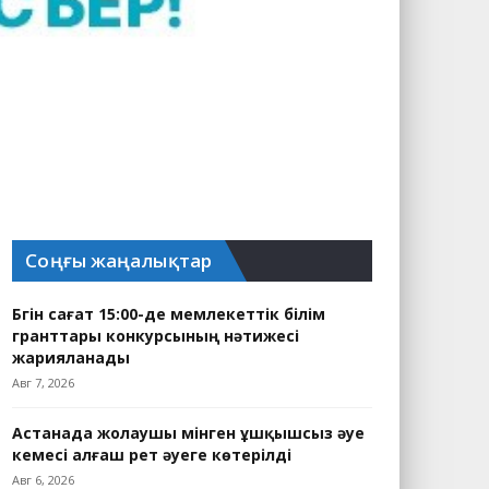
Соңғы жаңалықтар
Бүгін сағат 15:00-де мемлекеттік білім
гранттары конкурсының нәтижесі
жарияланады
Авг 7, 2026
Астанада жолаушы мінген ұшқышсыз әуе
кемесі алғаш рет әуеге көтерілді
Авг 6, 2026