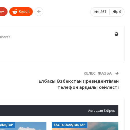
le+
ReddIt
267
0
ments
КЕЛЕСІ ЖАЗБА
Елбасы Өзбекстан Президентімен
телефон арқылы сөйлесті
Автордан Көбірек
АЛЫҚТАР
БАСТЫ ЖАҢАЛЫҚТАР