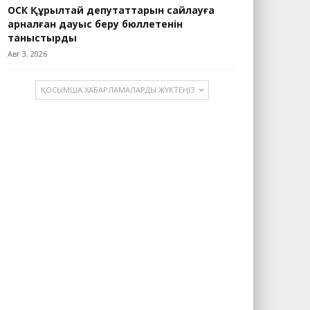
ОСК Құрылтай депутаттарын сайлауға
арналған дауыс беру бюллетенін
таныстырды
Авг 3, 2026
ҚОСЫМША ХАБАРЛАМАЛАРДЫ ЖҮКТЕҢІЗ