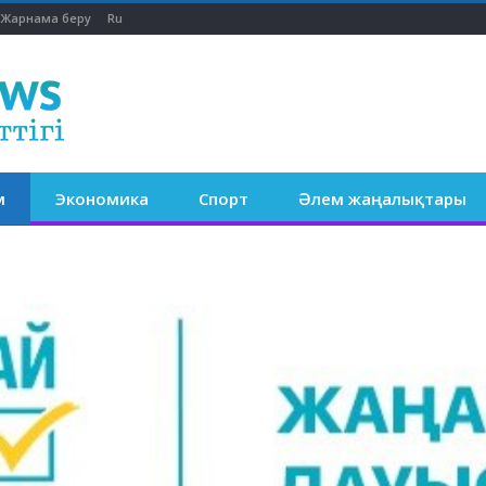
Жарнама беру
Ru
м
Экономика
Спорт
Әлем жаңалықтары