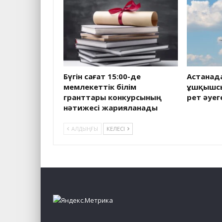
Бүгін сағат 15:00-де
Астанад
мемлекеттік білім
ұшқышсы
гранттары конкурсының
рет әуег
нәтижесі жарияланады
АЛДЫҢҒЫ
КЕЛЕСІ