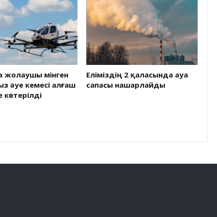
а жолаушы мінген
Еліміздің 2 қаласында ауа
з әуе кемесі алғаш
сапасы нашарлайды
е көтерілді