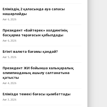
Еліміздің 2 қаласында ауа сапасы
нашарлайды
Авг 6, 2026
Президент «Бәйтерек» холдингінің
басқарма төрағасын қабылдады
Авг 6, 2026
Бүгінгі валюта бағамы қандай?
Авг 5, 2026
Президент ЖИ бойынша халықаралық
олимпиаданың ашылу салтанатына
қатысты
Авг 4, 2026
Елімізде темекі бағасы қымбаттады
Авг 3, 2026