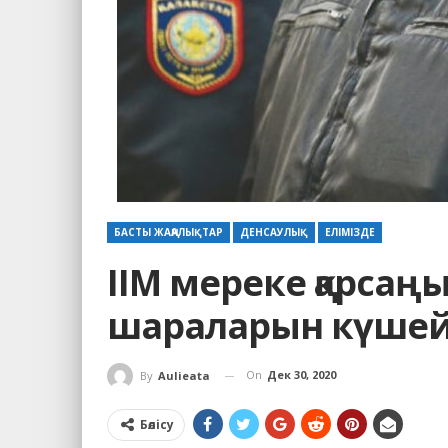
БАСТЫ ЖАҢАЛЫҚТАР
ДЕНСАУЛЫҚ
ЕЛІМІЗДЕ
ІІМ мереке қарсаңы
шараларын күшей
On
Дек 30, 2020
By
Aulieata
Бөлісу