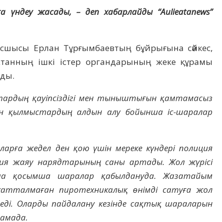
ға үндеу жасады, – деп хабарлайды “Aulieatanews”
басшысы Ерлан Тұрғымбаевтың бұйрығына сәйкес,
станның ішкі істер органдарының жеке құрамы
ады.
тардың қауіпсіздігі мен тыныштығын қамтамасыз
ен қылмыстардың алдын алу бойынша іс-шаралар
арға жедел ден қою үшін мереке күндері полиция
иция жаяу нарядтарының саны артады. Жол жүрісі
нша қосымша шаралар қабылдануда. Жазатайым
катталмаған пиротехникалық өнімді сатуға жол
леді. Оларды пайдалану кезінде сақтық шараларын
ламада.