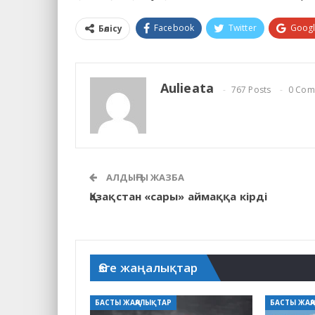
Facebook
Twitter
Goog
Бөлісу
Aulieata
767 Posts
0 Com
АЛДЫҢҒЫ ЖАЗБА
Қазақстан «сары» аймаққа кірді
Өзге жаңалықтар
БАСТЫ ЖАҢАЛЫҚТАР
БАСТЫ ЖАҢ