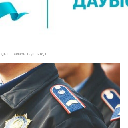
сіздік шараларын күшейтеді