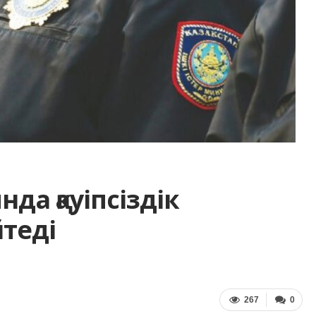
нда қауіпсіздік
теді
267
0