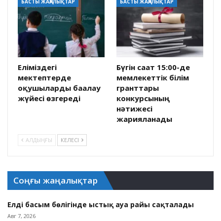
БАСТЫ ЖАҢАЛЫҚТАР
БАСТЫ ЖАҢАЛЫҚТАР
Еліміздегі
Бүгін сағат 15:00-де
мектептерде
мемлекеттік білім
оқушыларды бағалау
гранттары
жүйесі өзгереді
конкурсының
нәтижесі
жарияланады
АЛДЫҢҒЫ
КЕЛЕСІ
Соңғы жаңалықтар
Елдің басым бөлігінде ыстық ауа райы сақталады
Авг 7, 2026