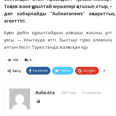
Тоқаев және құрылтай мүшелері қатысып отыр, –
деп хабарлайды “Aulieatanews” ақпараттық
агенттігі.
Бұған дейін құрылтайдың алғашқы жиыны ұлт
ұясы — Ұлытауда өтті. Былтыр түркі әлемінің
алтын бесігі Түркістанда жалғасқан еді.
456
0
Facebook
Twitter
Google+
Бөлісу
Aulieata
767 Posts
0 Comments