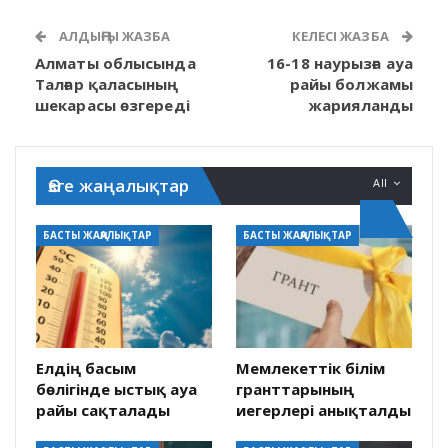
АЛДЫҢҒЫ ЖАЗБА
КЕЛЕСІ ЖАЗБА
Алматы облысында
16-18 наурызға ауа
Талғар қаласының
райы болжамы
шекарасы өзгереді
жарияланды
Өзге жаңалықтар
All
БАСТЫ ЖАҢАЛЫҚТАР
БАСТЫ ЖАҢАЛЫҚТАР
Елдің басым
Мемлекеттік білім
бөлігінде ыстық ауа
гранттарының
райы сақталады
иегерлері анықталды