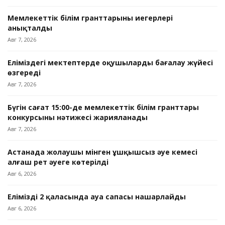
Мемлекеттік білім гранттарының иегерлері
анықталды
Авг 7, 2026
Еліміздегі мектептерде оқушыларды бағалау жүйесі
өзгереді
Авг 7, 2026
Бүгін сағат 15:00-де мемлекеттік білім гранттары
конкурсының нәтижесі жарияланады
Авг 7, 2026
Астанада жолаушы мінген ұшқышсыз әуе кемесі
алғаш рет әуеге көтерілді
Авг 6, 2026
Еліміздің 2 қаласында ауа сапасы нашарлайды
Авг 6, 2026