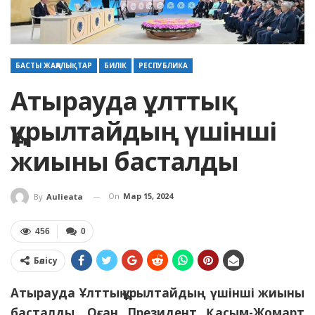
БАСТЫ ЖАҢАЛЫҚТАР
БИЛІК
РЕСПУБЛИКА
Атырауда ұлттық
құрылтайдың үшінші
жиыны басталды
On
Мар 15, 2024
By
Aulieata
456
0
Бөлісу
Атырауда Ұлттық құрылтайдың үшінші жиыны
басталды. Оған Президент Қасым-Жомарт