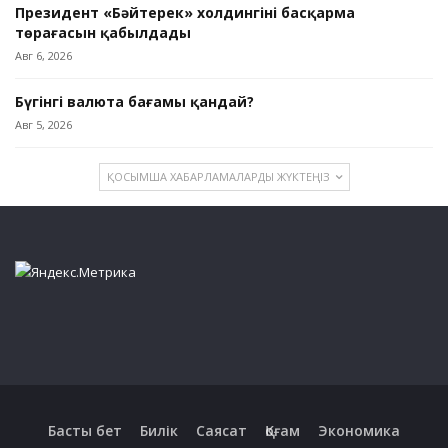
Президент «Бәйтерек» холдингінің басқарма
төрағасын қабылдады
Авг 6, 2026
Бүгінгі валюта бағамы қандай?
Авг 5, 2026
ҚОСЫМША ХАБАРЛАМАЛАРДЫ ЖҮКТЕҢІЗ
Басты бет
Билік
Саясат
Қоғам
Экономика