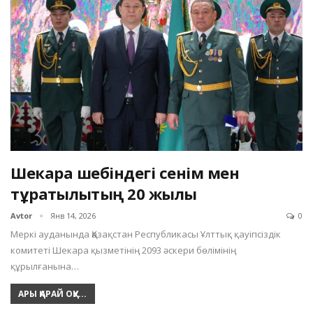
Шекара шебіндегі сенім мен
тұрақтылықтың 20 жылы
Avtor
Янв 14, 2026
0
Меркі ауданында Қазақстан Республикасы Ұлттық қауіпсіздік
комитеті Шекара қызметінің 2093 әскери бөлімінің
құрылғанына…
АРЫ ҚАРАЙ ОҚУ...