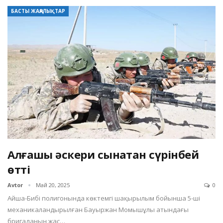
БАСТЫ ЖАҢАЛЫҚТАР
Алғашқы әскери сынақтан сүрінбей
өтті
Avtor
Май 20, 2025
0
Айша-Бибі полигонында көктемгі шақырылым бойынша 5-ші
механикаландырылған Бауыржан Момышұлы атындағы
бригаданың жас…