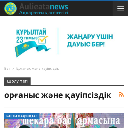
Бет
Қорғаныс және қауіпсіздік
Шолу тегі
Қорғаныс және қауіпсіздік
БАСТЫ ЖАҢАЛЫҚТАР