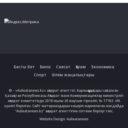
Басты бет
Билік
Саясат
Қоғам
Экономика
Спорт
Әлем жаңалықтары
© - «Aulieatanews.kz» ақпарат агенттігі. Барлық құқықтары сақталған.
Қазақстан Республикасы Ақпарат және Коммуникациялар министрлігі
ақпарат комитетінде 2018 жылы 26 маусым тіркеліп, № 17182- ИА
куәлігі берілген. Сайт материалдарын көшіріп жариялаған жағдайда
"Aulieatanews.kz" ақпарат агенттігіне сілтеме берілуі тиіс.
Website Design:
Aulieatanews