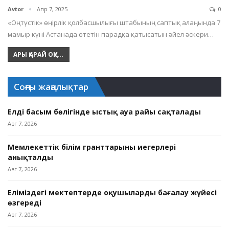
Avtor
Апр 7, 2025
0
«Оңтүстік» өңірлік қолбасшылығы штабының саптық алаңында 7
мамыр күні Астанада өтетін парадқа қатысатын әйел әскери…
АРЫ ҚАРАЙ ОҚУ...
Соңғы жаңалықтар
Елдің басым бөлігінде ыстық ауа райы сақталады
Авг 7, 2026
Мемлекеттік білім гранттарының иегерлері
анықталды
Авг 7, 2026
Еліміздегі мектептерде оқушыларды бағалау жүйесі
өзгереді
Авг 7, 2026