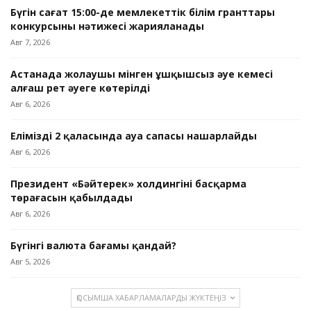
Бүгін сағат 15:00-де мемлекеттік білім гранттары
конкурсының нәтижесі жарияланады
Авг 7, 2026
Астанада жолаушы мінген ұшқышсыз әуе кемесі
алғаш рет әуеге көтерілді
Авг 6, 2026
Еліміздің 2 қаласында ауа сапасы нашарлайды
Авг 6, 2026
Президент «Бәйтерек» холдингінің басқарма
төрағасын қабылдады
Авг 6, 2026
Бүгінгі валюта бағамы қандай?
Авг 5, 2026
ҚОСЫМША ХАБАРЛАМАЛАРДЫ ЖҮКТЕҢІЗ