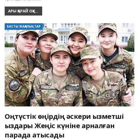
АРЫ ҚАРАЙ ОҚУ...
БАСТЫ ЖАҢАЛЫҚТАР
Оңтүстік өңірдің әскери қызметші
қыздары Жеңіс күніне арналған
парадқа қатысады